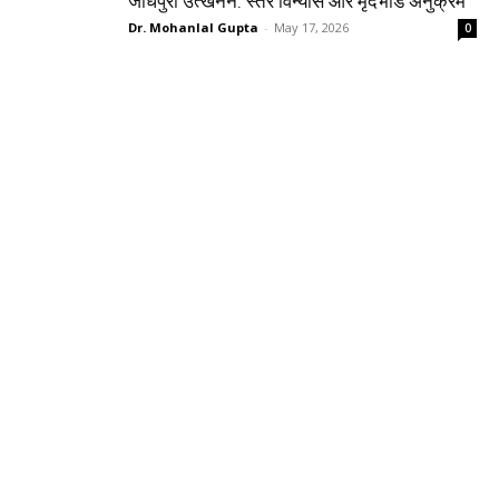
जोधपुरा उत्खनन: स्तर विन्यास और मृदभांड अनुक्रम
Dr. Mohanlal Gupta
-
May 17, 2026
0