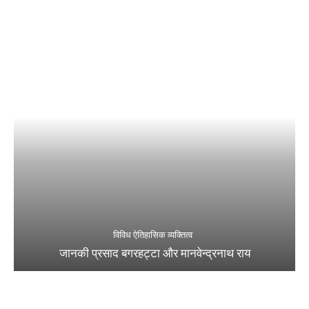
विविध ऐतिहासिक व्यक्तित्व
जानकी प्रसाद बगरहट्टा और मानवेन्द्रनाथ राय