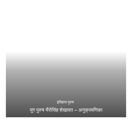
इतिहास पुरुष
युग पुरुष भैंरोसिंह शेखावत – अनुक्रमणिका