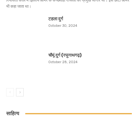
रियासती काल में झिलाय आमेर के कच्छवाहा राजवंश की प्रमुख जागीर थी। इसे छोटी आमेर
भी कहा जाता था।
टहला दुर्ग
October 30, 2024
चौमूं दुर्ग (रघुनाथगढ़)
October 28, 2024
साहित्य