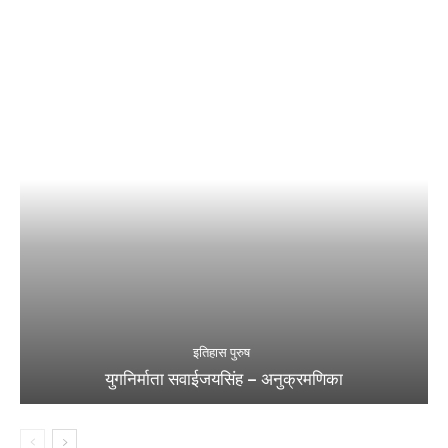
इतिहास पुरुष
युगनिर्माता सवाईजयसिंह – अनुक्रमणिका