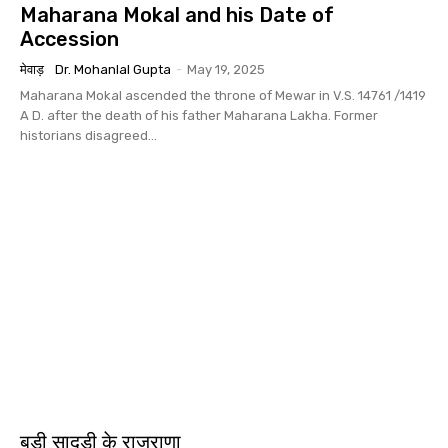
Maharana Mokal and his Date of
Accession
मेवाड़
Dr. Mohanlal Gupta
-
May 19, 2025
Maharana Mokal ascended the throne of Mewar in V.S. 14761 /1419
A D. after the death of his father Maharana Lakha. Former
historians disagreed...
बड़ी सादड़ी के राजराणा