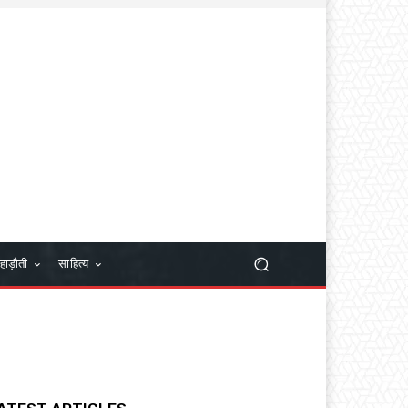
हाड़ौती
साहित्य