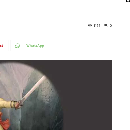
L
1191
0
st
WhatsApp