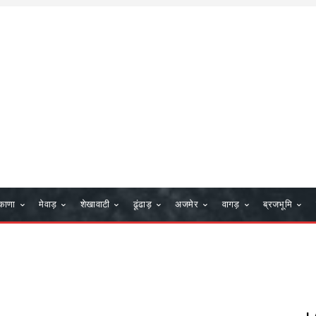
काणा
मेवाड़
शेखावाटी
ढूंढाड़
अजमेर
वागड़
ब्रजभूमि