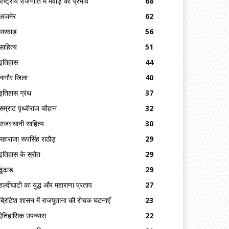
राष्ट्रीय राजनीति में मेवाड़ का प्रभाव
68
अजमेर
62
मारवाड़
56
साहित्य
51
इतिहास
44
नागौर जिला
40
इतिहास ग्रंथ
37
सम्राट पृथ्वीराज चौहान
32
राजस्थानी साहित्य
30
महाराजा रूपसिंह राठौड़
29
इतिहास के स्रोत
29
ढूंढाड़
29
हल्दीघाटी का युद्ध और महाराणा प्रताप
27
ब्रिटिश शासन में राजपूताना की रोचक घटनाएँ
23
ऐतिहासिक उपन्यास
22