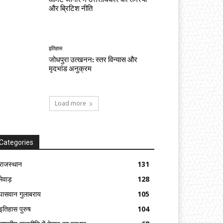
और ब्रिटिश नीति
इतिहास
जोधपुरा उत्खनन: स्तर विन्यास और
मृदभांड अनुक्रम
Load more
Categories
राजस्थान
131
मेवाड़
128
पासवान गुलाबराय
105
इतिहास पुरुष
104