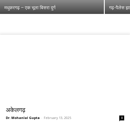
मधुकरगढ़ – एक भूला बिसरा दुर्ग
गढ़-पैलेस झा
अकेलगढ़
Dr. Mohanlal Gupta
-
February 13, 2025
0