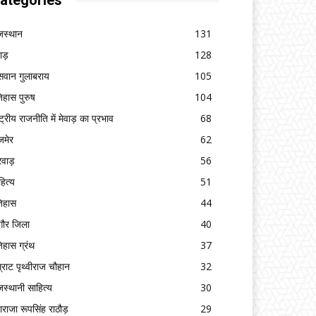
ategories
जस्थान
131
वाड़
128
सवान गुलाबराय
105
िहास पुरुष
104
ष्ट्रीय राजनीति में मेवाड़ का प्रभाव
68
मेर
62
रवाड़
56
हित्य
51
िहास
44
गौर जिला
40
िहास ग्रंथ
37
्राट पृथ्वीराज चौहान
32
जस्थानी साहित्य
30
ाराजा रूपसिंह राठौड़
29