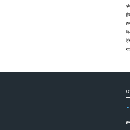
इत
ढूं
हल
ब्
ऐत
रा
O
हम