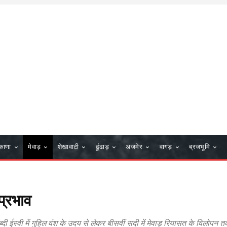
काणा
मेवाड़
शेखावाटी
ढूंढाड़
अजमेर
वागड़
ब्रजभूमि
 प्रभाव
ाब्दी ईस्वी में गुहिल वंश के उदय से लेकर बीसवीं सदी में मेवाड़ रियासत के विलोपन 