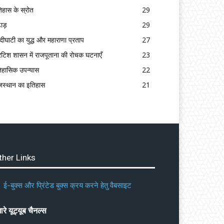
िहास के स्रोत
29
ढाड़
29
्दीघाटी का युद्ध और महाराणा प्रताप
27
रिटिश शासन में राजपूताना की रोचक घटनाएँ
23
िहासिक उपन्यास
22
जस्थान का इतिहास
21
ther Links
ई-बुक्स और प्रिंटेड बुक्स क्रय करने हेतु वैबसाइट
ारे यूट्यूब चैनल्स