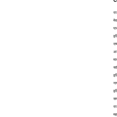
C
रा
मे
पा
इत
रा
अज
मा
सा
इत
ना
इत
सम
रा
मह