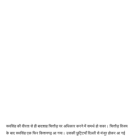
रूपसिंह की वीरता से ही बादशाह चित्तौड़ पर अधिकार करने में समर्थ हो सका। चित्तौड़ विजय
के बाद रूपसिंह एक फिर किशनगढ़ आ गया। उसकी छुट्टियाँ दिल्ली से मंजूर होकर आ गई