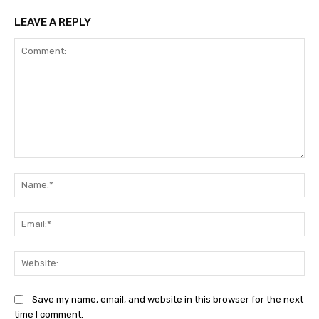
LEAVE A REPLY
Comment:
Na
Ema
Web
Save my name, email, and website in this browser for the next
time I comment.