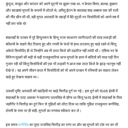
कुंदूज, काबुल और कांधार को अपने घुटनों पर झुका रखा था, न केवल बिस्त, बलख, बुखारा
और बदखशां मुगलों के कदमों में लोटते थे, अपितु ईरान के बादशाह शाह अब्बास तक की रातों
की नींद छीन ली थी, वही मुगल अरावली के पहाड़ों में बैठे मुट्ठी भर सिसोदियों को अपने वश में
नहीं कर सके थे!
शाहजहाँ के दरबार में पूरे हिन्दुस्तान के हिन्दू राजा साधारण जागीरदारों की तरह लकड़ी की
बल्लियों के सहारे पीठ टिकाए हुए और रस्सी के फंदों से हाथ लटकाए हुए खड़े रहते थे किंतु
अकेले सिसोदिए ही थे जिन्होंने अब भी लाल किले की दहलीज नहीं लांघी थी। एशिया भर के
विभिन्न मुल्कों की बड़ी से बड़ी राजकुमारियां आज मुगलों के हरम में बांदियों की तरह पड़ी दिन
गुजार रही थीं किंतु सिसोदियों की एक भी लड़की ने आज तक लाल किले के झाड़-फानूस नहीं
देखे थे। वह अपने जीवन काल में सिसोदियों को भी अपने दरबार में रस्सियों का सहारा लेकर
खड़े हुए देखना चाहता था।
उसकी दृष्टि अरावली की पहाड़ियों पर खड़े चित्तौड़ दुर्ग पर गई। इस दुर्ग को 1568 ईस्वी में
शाहजहाँ के दादा अकबर ने महाराणा उदयसिंह से छीना था किंतु 1615 ईस्वी में शाहजहाँ के पिता
जहाँगीर ने चित्तौड़ का दुर्ग फिर से गुहिलों को लौटा दिया था ताकि गुहिल राजकुमार कर्णसिंह,
दोस्ती के स्तर पर ही सही, मुगलों का मनसब स्वीकार कर ले।
इस समय
कर्णसिंह
का पुत्र राजसिंह चित्तौड़ का राणा था और वह मुगलों को टके भर का भी