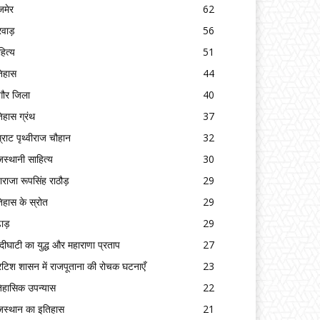
मेर
62
रवाड़
56
हित्य
51
िहास
44
गौर जिला
40
िहास ग्रंथ
37
्राट पृथ्वीराज चौहान
32
जस्थानी साहित्य
30
ाराजा रूपसिंह राठौड़
29
िहास के स्रोत
29
ढाड़
29
्दीघाटी का युद्ध और महाराणा प्रताप
27
रिटिश शासन में राजपूताना की रोचक घटनाएँ
23
िहासिक उपन्यास
22
जस्थान का इतिहास
21