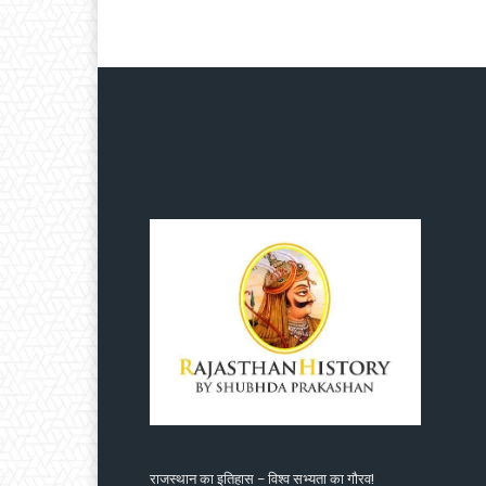
राजस्थान का इतिहास – विश्व सभ्यता का गौरव!