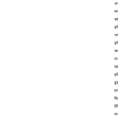
अज
मा
सा
इत
ना
इत
सम
रा
मह
इत
ढूं
हल
ब्
ऐत
रा