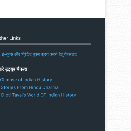
ther Links
ई-बुक्स और प्रिंटेड बुक्स क्रय करने हेतु वैबसाइट
ारे यूट्यूब चैनल्स
 Glimpse of Indian History
. Stories From Hindu Dharma
 Dipti Tayal's World OF Indian History