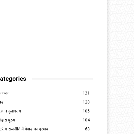
ategories
जस्थान
131
वाड़
128
सवान गुलाबराय
105
िहास पुरुष
104
ष्ट्रीय राजनीति में मेवाड़ का प्रभाव
68