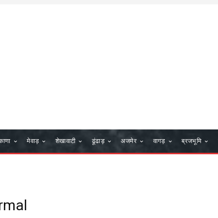
काणा
मेवाड़
शेखावाटी
ढूंढाड़
अजमेर
वागड़
ब्रजभूमि
rmal