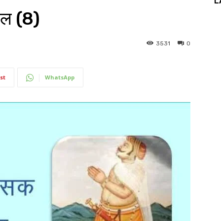
L
वल (8)
3531
0
st
WhatsApp