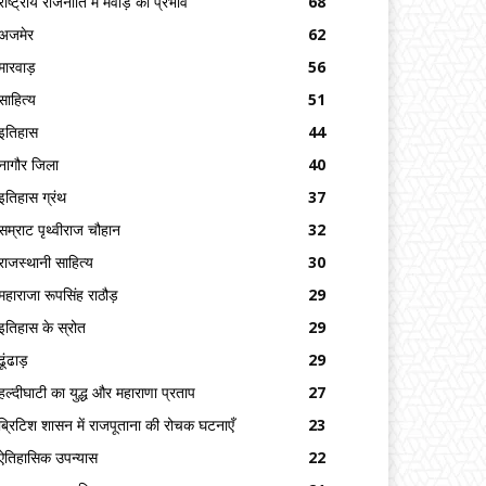
राष्ट्रीय राजनीति में मेवाड़ का प्रभाव
68
अजमेर
62
मारवाड़
56
साहित्य
51
इतिहास
44
नागौर जिला
40
इतिहास ग्रंथ
37
सम्राट पृथ्वीराज चौहान
32
राजस्थानी साहित्य
30
महाराजा रूपसिंह राठौड़
29
इतिहास के स्रोत
29
ढूंढाड़
29
हल्दीघाटी का युद्ध और महाराणा प्रताप
27
ब्रिटिश शासन में राजपूताना की रोचक घटनाएँ
23
ऐतिहासिक उपन्यास
22