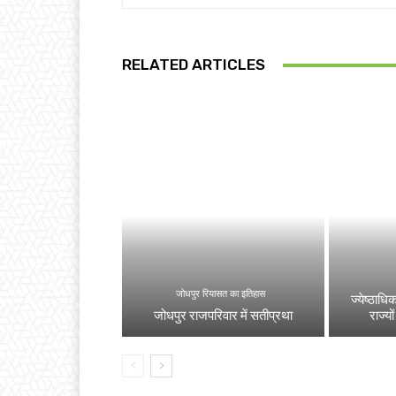
RELATED ARTICLES
जोधपुर रियासत का इतिहास
ज्येष्ठाधि
जोधपुर राजपरिवार में सतीप्रथा
राज्यो