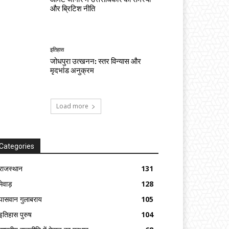
और ब्रिटिश नीति
इतिहास
जोधपुरा उत्खनन: स्तर विन्यास और
मृदभांड अनुक्रम
Load more
Categories
राजस्थान
131
मेवाड़
128
पासवान गुलाबराय
105
इतिहास पुरुष
104