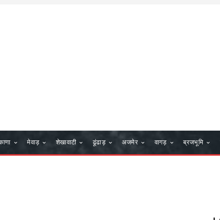
काणा
मेवाड़
शेखावाटी
ढूंढाड़
अजमेर
वागड़
ब्रजभूमि