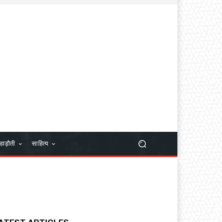
हाड़ौती
साहित्य