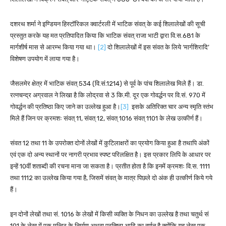
दशरथ शर्मा ने इण्डियन हिस्टॉरिकल क्वार्टरली में भाटिक संवत् के कई शिलालेखों की सूची
प्रस्तुत करके यह मत प्रतिपादित किया कि भाटिक संवत् राजा भाटी द्वारा वि.स.681 के
मार्गशीर्ष मास से आरम्भ किया गया था।
[2]
दो शिलालेखों में इस संवत के लिये ‘मार्गशिरादि’
विशेषण उपयोग में लाया गया है।
जैसलमेर क्षेत्र में भाटिक संवत् 534 (वि.सं.1214) से पूर्व के पांच शिलालेख मिले हैं। डा.
रत्नचन्द्र अग्रवाल ने लिखा है कि लोद्रवा से 3 कि.मी. दूर एक गोवर्द्धन पर वि.सं. 970 में
गोवर्द्धन की प्रतिष्ठा किए जाने का उल्लेख हुआ है।
[3]
इसके अतिरिक्त चार अन्य स्मृति स्तंभ
मिले हैं जिन पर क्रमशः संवत् 11, संवत् 12, संवत् 1016 संवत् 1101 के लेख उत्कीर्ण हैं।
संवत 12 तथा 11 के उपरोक्त दोनों लेखों में कुटिलाक्षरों का प्रयोग किया हुआ है तथापि अंकों
एवं एक दो अन्य स्थानों पर नागरी प्रभाव स्पष्ट परिलक्षित है। इस प्रकार लिपि के आधार पर
इन्हें 10वीं शताब्दी की रचना माना जा सकता है। प्रतीत होता है कि इनमें क्रमशः वि.स. 1111
तथा 1112 का उल्लेख किया गया है, जिसमें संवत् के मात्र पिछले दो अंक ही उत्कीर्ण किये गये
हैं।
इन दोनों लेखों तथा सं. 1016 के लेखों में किसी व्यक्ति के निधन का उल्लेख है तथा चतुर्थ सं
101 के लेख में एक मन्दिर के निर्माण अथवा प्रतिष्ठा आदि का वर्णन है क्योंकि यह लेख एक