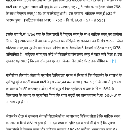
भट्टिक संवत् 534 का तथा अन्तिम ज्ञात शिलालेख भट्टिक संवत् 710 का है। जैसलमेर के
भाटी शासक धूड़सी रावल की मृत्यु के समय लगवाए गए स्मृति-स्तंभ पर भट्टिक संवत् 738
के साथ विक्रम संवत् 1418 का उल्लेख हुआ है। इस प्रकार भट्टिक संवत् ई.623 में
आरम्भ हुआ। (भट्टिक संवत् 1418 – 738 = वि. सं. 680 – 57 = ई.623)
इसके बाद वि.सं. 1756 तक के शिलालेखों में विक्रम संवत् के साथ भाटिक संवत् का उल्लेख
मिलता है। अमरसागर में उपलब्ध महारावल अमरसिंह के शासनकाल का वि.सं.1756 का लेख
भट्टिक संवत् का प्रयोग करने वाला अन्तिम ज्ञात शिलालेख है, जिसमें भट्टिक संवत् 1078
उल्लिखित है। भट्टिक संवत् का कोई भी शिलालेख जैसलमेर क्षेत्र से बाहर नहीं मिला है, इस
प्रकार यह स्पष्ट है कि इस संवत् का प्रचलन केवल जैसलमेर क्षेत्र तक सीमित था।
[1]
गौरीशंकर हीराचंद ओझा ने ‘प्राचीन लिपिमाला’ ग्रन्थ में लिखा है कि जैसलमेर के राजाओं के
प्रसिद्ध पूर्वज भट्टी अथवा भाटी ने इस संवत् को चलाया था। राजा भट्टी के नाम से इस वंश
के शासक ‘भाटी’ कहलाए। ओझा ने जोधपुर में मिले प्रतिहार बाउक के वि.स. 894 के
शिलालेख के आधार पर प्रमाणित किया कि राजा भट्टी का शासन काल वि.स. 680-81 के
लगभग रहा होगा।
जैसलमेर क्षेत्र में उपलब्ध सैकड़ों शिलालेखों के आधार पर निश्चित होता है कि भाटिक संवत्
का आरम्भ वि.सं.681 से हुआ होगा। इस तथ्य की पुष्टि इस बात से भी होती है कि प्राप्त
शिलालेखों में विक्रम संवत् और भट्टिक संवत् में 680-81 वर्षों का अन्तर पाया जाता है।