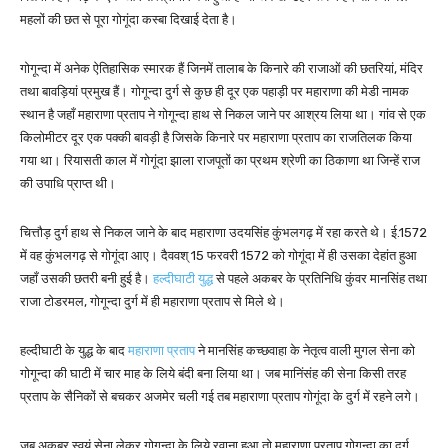
महलों की छत से पूरा गोगूंदा कस्बा दिखाई देता है।
गोगून्दा में अनेक ऐतिहासिक स्मारक हैं जिनमें तालाब के किनारे की राजाओं की छतरियां, मंदिर
तथा बावड़ियां प्रमुख हैं। गोगून्दा दुर्ग से कुछ ही दूर एक पहाड़ी पर महाराणा की मेडी नामक
स्थान है जहाँ महाराणा प्रताप ने गोगून्दा हाथ से निकल जाने पर आश्रय लिया था। गांव से एक
किलोमीटर दूर एक पक्की बावड़ी है जिसके किनारे पर महाराणा प्रताप का राजतिलक किया
गया था। रियासती काल में गोगूंदा झाला राजपूतों का प्रथम श्रेणी का ठिकाणा था जिन्हें राज
की उपाधि प्राप्त थी।
चित्तौड़ दुर्ग हाथ से निकल जाने के बाद महाराणा उदयसिंह कुंभलगढ़ में रहा करते थे। ई.1572
में वह कुंभलगढ़ से गोगूंदा आए। दैववश् 15 फरवरी 1572 को गोगूंदा में ही उसका देहांत हुआ
जहाँ उसकी छतरी बनी हुई है।
हल्दीघाटी युद्ध
से पहले अकबर के प्रतिनिधि कुंवर मानसिंह तथा
राजा टोडरमल, गोगून्दा दुर्ग में ही महाराणा प्रताप से मिले थे।
हल्दीघाटी के युद्ध के बाद
महाराणा प्रताप
ने मानसिंह कच्छवाहा के नेतृत्व वाली मुगल सेना को
गोगून्दा की घाटी में चार माह के लिये बंदी बना लिया था। जब मानिंसंह की सेना किसी तरह
प्रताप के सैनिकों से बचकर अजमेर चली गई तब महाराणा प्रताप गोगूंदा के दुर्ग में रहने लगे।
जब अकबर स्वयं सेना लेकर गोगून्दा के लिये रवाना हुआ तो महाराणा प्रताप गोगून्दा का दुर्ग