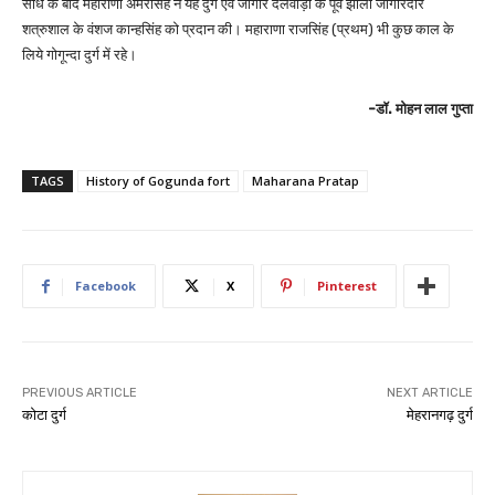
संधि के बाद महाराणा अमरसिंह ने यह दुर्ग एवं जागीर देलवाड़ा के पूर्व झाला जागीरदार
शत्रुशाल के वंशज कान्हसिंह को प्रदान की। महाराणा राजसिंह (प्रथम) भी कुछ काल के
लिये गोगून्दा दुर्ग में रहे।
-डॉ. मोहन लाल गुप्ता
TAGS
History of Gogunda fort
Maharana Pratap
Facebook
X
Pinterest
PREVIOUS ARTICLE
NEXT ARTICLE
कोटा दुर्ग
मेहरानगढ़ दुर्ग