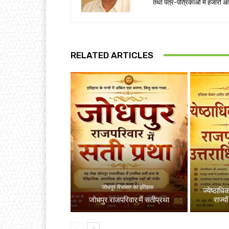
तथा पत्र-पत्रिकाओं में हजारों आ
RELATED ARTICLES
जोधपुर रियासत का इतिहास
ज्येष्ठाधि
जोधपुर राजपरिवार में सतीप्रथा
राज्यो