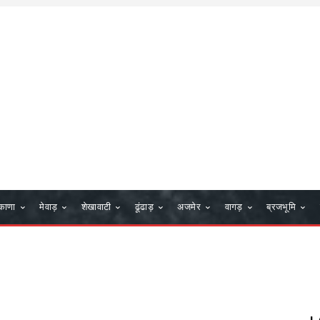
काणा
मेवाड़
शेखावाटी
ढूंढाड़
अजमेर
वागड़
ब्रजभूमि