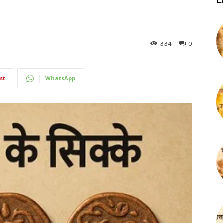
L
334
0
st
WhatsApp