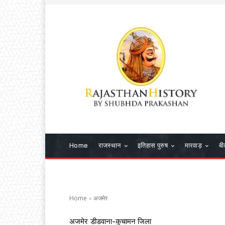
Home
राजस्थान
इतिहास पुरुष
मारवाड़
बी
Home
अजमेर
अजमेर
डीडवाना-कुचामन जिला