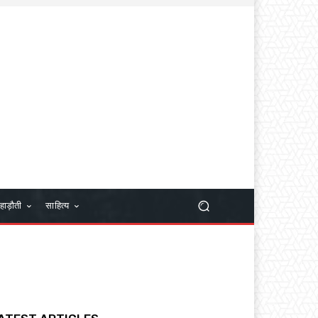
हाड़ौती
साहित्य