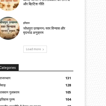
और ब्रिटिश नीति
इतिहास
जोधपुरा उत्खनन: स्तर विन्यास और
मृदभांड अनुक्रम
Load more
Categories
राजस्थान
131
मेवाड़
128
पासवान गुलाबराय
105
इतिहास पुरुष
104