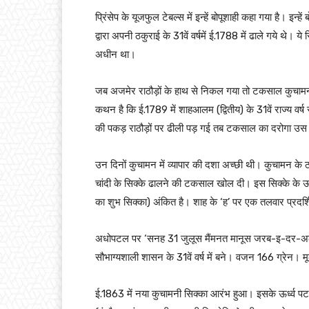
प्रिंसेप के यूजफुल टेबल्स में इन्हें बोपूशाही कहा गया है। इन
द्वारा अपनी ठकुराई के 31वें वर्षमें ई.1788 में ढाले गये थे। 
अधीन था।
जब अजमेर राठौड़ों के हाथ से निकल गया तो टकसाल कुचामन म
कथन है कि ई.1789 में शाहआलम (द्वितीय) के 31वें राज्य वर्ष 
की पकड़ राठौड़ों पर ढीली पड़ गई तब टकसाल का दरोगा उस
उन दिनों कुचामन में व्यापार की दशा अच्छी थी। कुचामन के ठा
चांदी के सिक्के ढालने की टकसाल खोल दी। इस सिक्के के
का शुभ सिक्का) अंकित है। शाह के ‘ह’ पर एक तलवार प्रदर्शि
अधोपटल पर ‘सनह 31 जुलूस मैंमनत मानूस जरब-इ-दर-अल-खा
सौभाग्यशाली शासन के 31वें वर्ष में बने। वजन 166 ग्रेन। 
ई.1863 में नया कुचामनी सिक्का आरंभ हुआ। इसके ऊर्ध्व पटल 