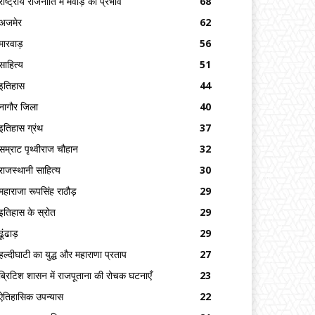
राष्ट्रीय राजनीति में मेवाड़ का प्रभाव
68
अजमेर
62
मारवाड़
56
साहित्य
51
इतिहास
44
नागौर जिला
40
इतिहास ग्रंथ
37
सम्राट पृथ्वीराज चौहान
32
राजस्थानी साहित्य
30
महाराजा रूपसिंह राठौड़
29
इतिहास के स्रोत
29
ढूंढाड़
29
हल्दीघाटी का युद्ध और महाराणा प्रताप
27
ब्रिटिश शासन में राजपूताना की रोचक घटनाएँ
23
ऐतिहासिक उपन्यास
22