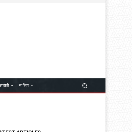
हाड़ौती
साहित्य