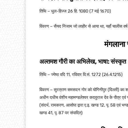
तिथि – धुल-हिज्ज 26 हि. 1080 (7 मई 1670)
विवरण – सैयद निजाम जो लाहौर से आया था, यहाँ चालीस वर्ष रहा
मंगलाना 
अल्तमश गौरी का अभिलेख, भाषा: संस्कृत
तिथि – ज्येष्ठ वदि 11, रविवार वि.सं. 1272 (26.4.1215)
विवरण – सुरत्राण समसदन गोर को योगिनीपुर (दिल्ली) का 
अधीन दधीच वंशीय महामण्डलेश्वर कदवुराज देव के पौत्र एवं प
(संदर्भ, रामकरण, आसोपा द्वारा ए.इ. खण्ड 12, पृ. 58 एवं भण्
खण्ड 41, पृ. 87 पर संपादित)