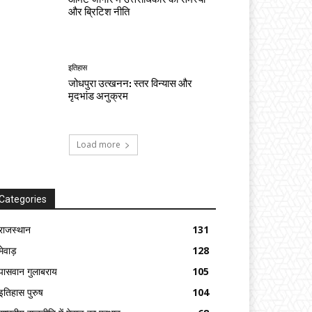
और ब्रिटिश नीति
इतिहास
जोधपुरा उत्खनन: स्तर विन्यास और
मृदभांड अनुक्रम
Load more
Categories
राजस्थान
131
मेवाड़
128
पासवान गुलाबराय
105
इतिहास पुरुष
104