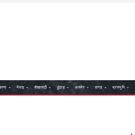
काणा
मेवाड़
शेखावाटी
ढूंढाड़
अजमेर
वागड़
ब्रजभूमि