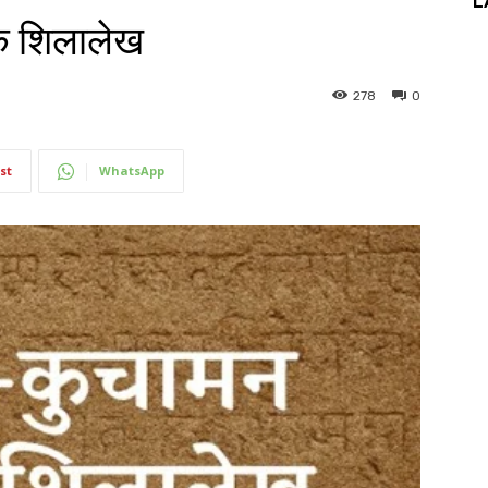
L
े शिलालेख
278
0
st
WhatsApp