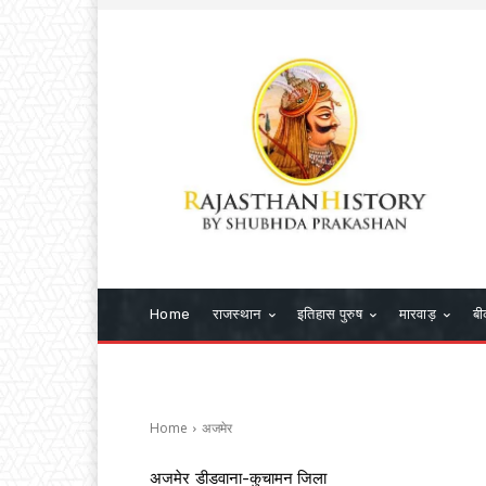
Home
राजस्थान
इतिहास पुरुष
मारवाड़
बी
Home
अजमेर
अजमेर
डीडवाना-कुचामन जिला