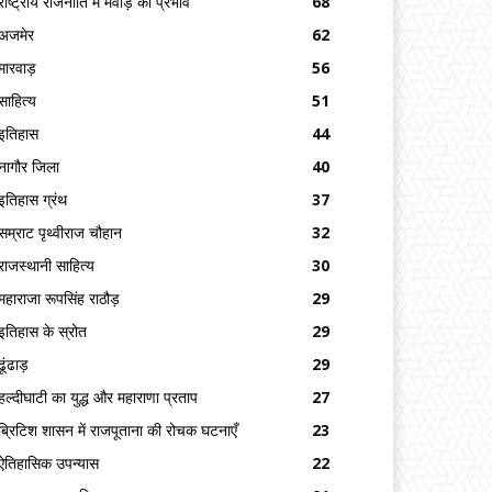
राष्ट्रीय राजनीति में मेवाड़ का प्रभाव
68
अजमेर
62
मारवाड़
56
साहित्य
51
इतिहास
44
नागौर जिला
40
इतिहास ग्रंथ
37
सम्राट पृथ्वीराज चौहान
32
राजस्थानी साहित्य
30
महाराजा रूपसिंह राठौड़
29
इतिहास के स्रोत
29
ढूंढाड़
29
हल्दीघाटी का युद्ध और महाराणा प्रताप
27
ब्रिटिश शासन में राजपूताना की रोचक घटनाएँ
23
ऐतिहासिक उपन्यास
22