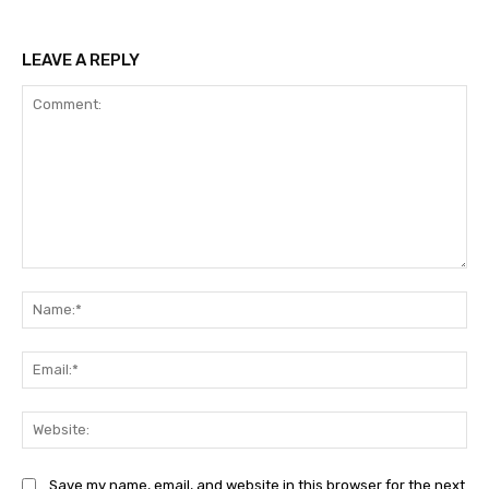
LEAVE A REPLY
Comment:
Na
Ema
Web
Save my name, email, and website in this browser for the next