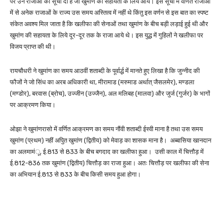
पर उन राजाओं की सूची दी है जो खुमांण की सहायता के लिये आये। इस सूची में वर्णित राजाओं
में से अनेक राजाओं के राज्य उस समय अस्तित्व में नहीं थे किंतु इस वर्णन से इस बात का स्पष्ट
संकेत अवश्य मिल जाता है कि खलीफा की सेनाओं तथा खुमांण के बीच बड़ी लड़ाई हुई थी और
खुमांण की सहायता के लिये दूर-दूर तक के राजा आये थे। इस युद्ध में गुहिलों ने खलीफा पर
विजय प्राप्त की थी।
रायचौधरी ने खुमांण का समय आठवीं शताब्दी के पूर्वार्द्ध में मानते हुए लिखा है कि जुन्नीद की
फौजों ने जो सिंध का अरब अधिकारी था, मीरामाड (मरुमाड अर्थात् जैसलमेर), मण्डला
(मण्डोर), बरवास (ब्रोच), उज्जीन (उज्जैन), अल मलिबह (मालवा) और जुर्ज (गुर्जर) के भागों
पर आक्रमण किया।
ओझा ने खुमांणरासो में वर्णित आक्रमण का समय नौंवी शताब्दी ईस्वी माना है तथा उस समय
खुमांण (प्रथम) नहीं अपिुत खुमांण (द्वितीय) को मेवाड़ का शासक माना है। अब्बासिया खानदान
का अलमामंू, ई.813 से 833 के बीच बगदाद का खलीफा हुआ। उसी काल में चित्तौड़ में
ई.812-836 तक खुमांण (द्वितीय) चित्तौड़ का राजा हुआ। अतः चित्तौड़ पर खलीफा की सेना
का अभियान ई.813 से 833 के बीच किसी समय हुआ होगा।