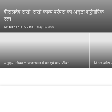
वीसलदेव रासो: रासो काव्य परंपरा का अनूठा श्रृंगारिक
रत्न
Dr. Mohanlal Gupta
-
May 12, 2026
अनुक्रमणिका – राजस्थान में वन एवं वन्य जीवन
डिंगल कोश 