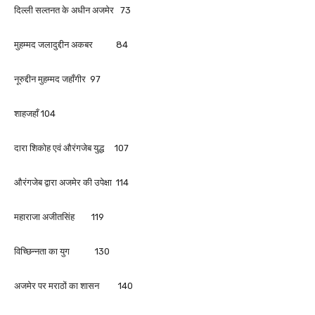
दिल्ली सल्तनत के अधीन अजमेर 73
मुहम्मद जलादुद्दीन अकबर 84
नूरुद्दीन मुहम्मद जहाँगीर 97
शाहजहाँ 104
दारा शिकोह एवं औरंगजेब युद्ध 107
औरंगजेब द्वारा अजमेर की उपेक्षा 114
महाराजा अजीतसिंह 119
विच्छिन्नता का युग 130
अजमेर पर मराठों का शासन 140