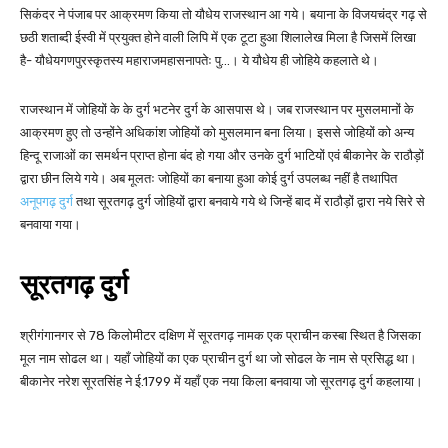
सिकंदर ने पंजाब पर आक्रमण किया तो यौधेय राजस्थान आ गये। बयाना के विजयचंद्र गढ़ से
छठी शताब्दी ईस्वी में प्रयुक्त होने वाली लिपि में एक टूटा हुआ शिलालेख मिला है जिसमें लिखा
है- यौधेयगणपुरस्कृतस्य महाराजमहासनापतेः पु…। ये यौधेय ही जोहिये कहलाते थे।
राजस्थान में जोहियों के के दुर्ग भटनेर दुर्ग के आसपास थे। जब राजस्थान पर मुसलमानों के
आक्रमण हुए तो उन्होंने अधिकांश जोहियों को मुसलमान बना लिया। इससे जोहियों को अन्य
हिन्दू राजाओं का समर्थन प्राप्त होना बंद हो गया और उनके दुर्ग भाटियों एवं बीकानेर के राठौड़ों
द्वारा छीन लिये गये। अब मूलतः जोहियों का बनाया हुआ कोई दुर्ग उपलब्ध नहीं है तथापित
अनूपगढ़ दुर्ग
तथा सूरतगढ़ दुर्ग जोहियों द्वारा बनवाये गये थे जिन्हें बाद में राठौड़ों द्वारा नये सिरे से
बनवाया गया।
सूरतगढ़ दुर्ग
श्रीगंगानगर से 78 किलोमीटर दक्षिण में सूरतगढ़ नामक एक प्राचीन कस्बा स्थित है जिसका
मूल नाम सोढल था। यहाँ जोहियों का एक प्राचीन दुर्ग था जो सोढल के नाम से प्रसिद्ध था।
बीकानेर नरेश सूरतसिंह ने ई.1799 में यहाँ एक नया किला बनवाया जो सूरतगढ़ दुर्ग कहलाया।