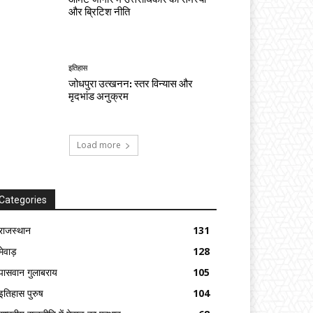
और ब्रिटिश नीति
इतिहास
जोधपुरा उत्खनन: स्तर विन्यास और
मृदभांड अनुक्रम
Load more
Categories
राजस्थान
131
मेवाड़
128
पासवान गुलाबराय
105
इतिहास पुरुष
104