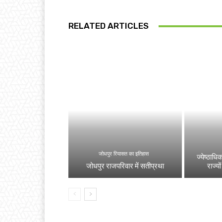
RELATED ARTICLES
जोधपुर रियासत का इतिहास
ज्येष्ठाधि
जोधपुर राजपरिवार में सतीप्रथा
राज्यो