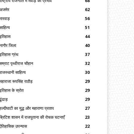
राष्ट्रीय राजनीति में मेवाड़ का प्रभाव
68
अजमेर
62
मारवाड़
56
साहित्य
51
इतिहास
44
नागौर जिला
40
इतिहास ग्रंथ
37
सम्राट पृथ्वीराज चौहान
32
राजस्थानी साहित्य
30
महाराजा रूपसिंह राठौड़
29
इतिहास के स्रोत
29
ढूंढाड़
29
हल्दीघाटी का युद्ध और महाराणा प्रताप
27
ब्रिटिश शासन में राजपूताना की रोचक घटनाएँ
23
ऐतिहासिक उपन्यास
22