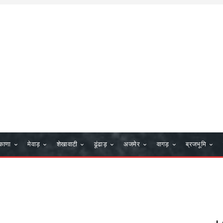
काणा
मेवाड़
शेखावाटी
ढूंढाड़
अजमेर
वागड़
ब्रजभूमि