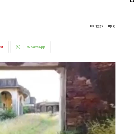
L
1237
0
st
WhatsApp