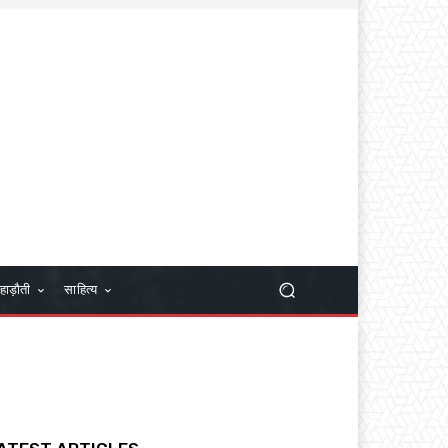
हाड़ौती
साहित्य