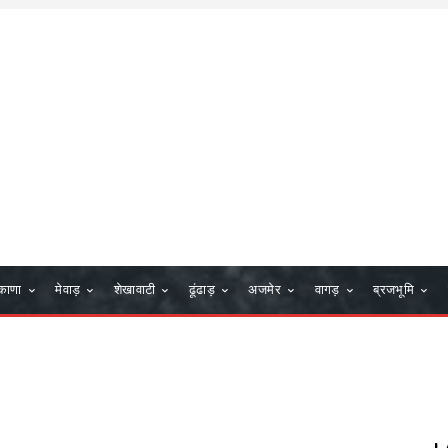
काणा
मेवाड़
शेखावाटी
ढूंढाड़
अजमेर
वागड़
ब्रजभूमि