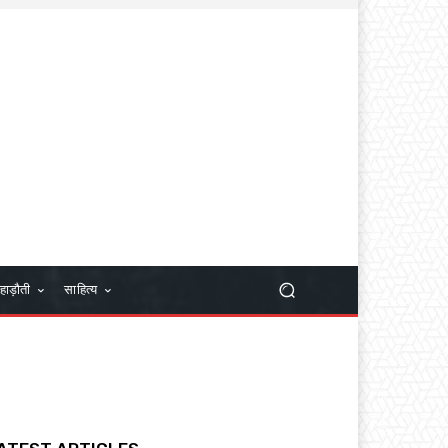
हाड़ौती
साहित्य