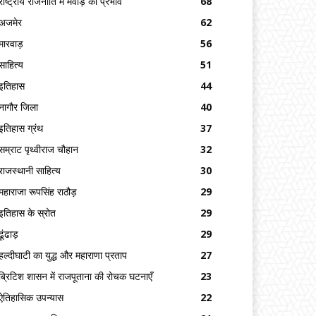
राष्ट्रीय राजनीति में मेवाड़ का प्रभाव
68
अजमेर
62
मारवाड़
56
साहित्य
51
इतिहास
44
नागौर जिला
40
इतिहास ग्रंथ
37
सम्राट पृथ्वीराज चौहान
32
राजस्थानी साहित्य
30
महाराजा रूपसिंह राठौड़
29
इतिहास के स्रोत
29
ढूंढाड़
29
हल्दीघाटी का युद्ध और महाराणा प्रताप
27
ब्रिटिश शासन में राजपूताना की रोचक घटनाएँ
23
ऐतिहासिक उपन्यास
22