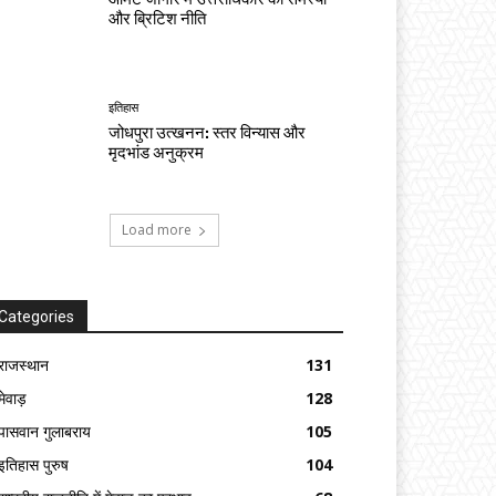
और ब्रिटिश नीति
इतिहास
जोधपुरा उत्खनन: स्तर विन्यास और
मृदभांड अनुक्रम
Load more
Categories
राजस्थान
131
मेवाड़
128
पासवान गुलाबराय
105
इतिहास पुरुष
104