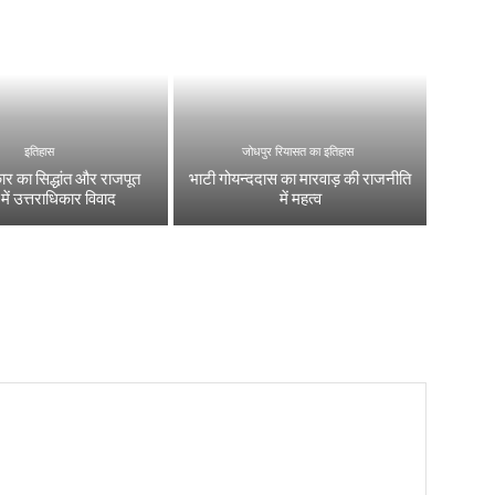
इतिहास
जोधपुर रियासत का इतिहास
कार का सिद्धांत और राजपूत
भाटी गोयन्ददास का मारवाड़ की राजनीति
ं में उत्तराधिकार विवाद
में महत्व