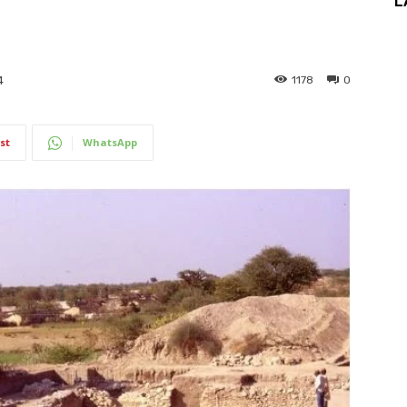
L
1178
0
4
st
WhatsApp