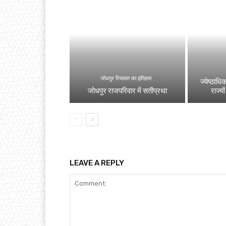
जोधपुर रियासत का इतिहास
ज्येष्ठाधि
जोधपुर राजपरिवार में सतीप्रथा
राज्यो
LEAVE A REPLY