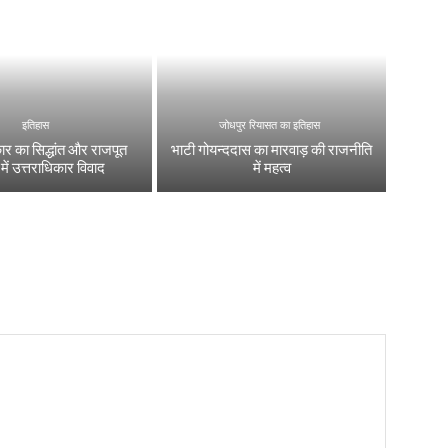
इतिहास
जोधपुर रियासत का इतिहास
कार का सिद्धांत और राजपूत
भाटी गोयन्ददास का मारवाड़ की राजनीति
ं में उत्तराधिकार विवाद
में महत्व