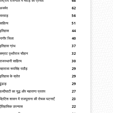
राष्ट्रीय राजनीति में मेवाड़ का प्रभाव
68
अजमेर
62
मारवाड़
56
साहित्य
51
इतिहास
44
नागौर जिला
40
इतिहास ग्रंथ
37
सम्राट पृथ्वीराज चौहान
32
राजस्थानी साहित्य
30
महाराजा रूपसिंह राठौड़
29
इतिहास के स्रोत
29
ढूंढाड़
29
हल्दीघाटी का युद्ध और महाराणा प्रताप
27
ब्रिटिश शासन में राजपूताना की रोचक घटनाएँ
23
ऐतिहासिक उपन्यास
22