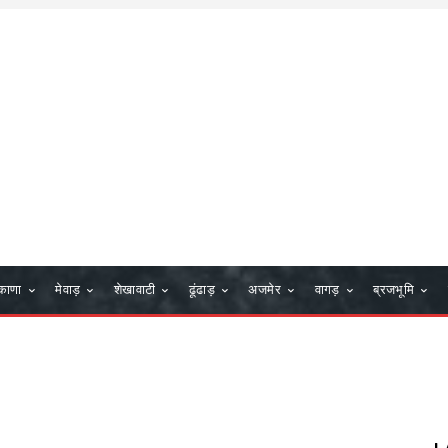
काणा
मेवाड़
शेखावाटी
ढूंढाड़
अजमेर
वागड़
ब्रजभूमि