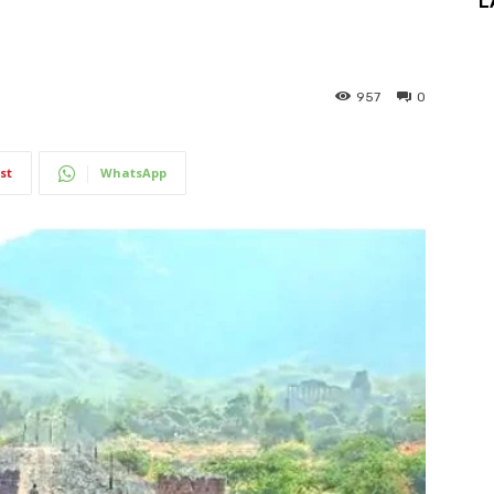
L
957
0
st
WhatsApp