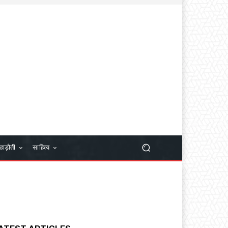
हाड़ौती
साहित्य