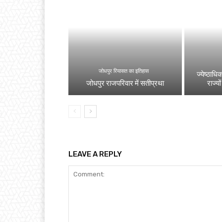
जोधपुर रियासत का इतिहास
ज्येष्ठाधि
जोधपुर राजपरिवार में सतीप्रथा
राज्यो
LEAVE A REPLY