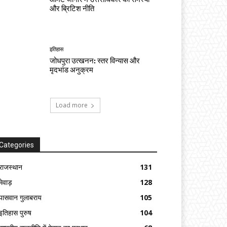
और ब्रिटिश नीति
इतिहास
जोधपुरा उत्खनन: स्तर विन्यास और
मृदभांड अनुक्रम
Load more
Categories
राजस्थान
131
मेवाड़
128
पासवान गुलाबराय
105
इतिहास पुरुष
104