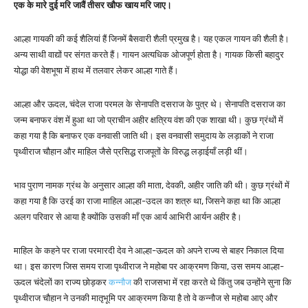
एक के मारे दुई मरि जावैं तीसर खौफ खाय मरि जाए।
आल्हा गायकी की कई शैलियां हैं जिनमें बैसवारी शैली प्रमुख है। यह एकल गायन की शैली है।
अन्य साथी वाद्यों पर संगत करते हैं। गायन अत्यधिक ओजपूर्ण होता है। गायक किसी बहादुर
योद्धा की वेशभूषा में हाथ में तलवार लेकर आल्हा गाते हैं।
आल्हा और ऊदल, चंदेल राजा परमल के सेनापति दसराज के पुत्र थे। सेनापति दसराज का
जन्म बनाफर वंश में हुआ था जो प्राचीन अहीर क्षत्रिय वंश की एक शाखा थी। कुछ ग्रंथों में
कहा गया है कि बनाफर एक वनवासी जाति थी। इस वनवासी समुदाय के लड़ाकों ने राजा
पृथ्वीराज चौहान और माहिल जैसे प्रसिद्ध राजपूतों के विरुद्ध लड़ाईयाँ लड़ी थीं।
भाव पुराण नामक ग्रंथ के अनुसार आल्हा की माता, देवकी, अहीर जाति की थी। कुछ ग्रंथों में
कहा गया है कि उरई का राजा माहिल आल्हा-उदल का शत्रु था, जिसने कहा था कि आल्हा
अलग परिवार से आया है क्योंकि उसकी माँ एक आर्य आभिरी आर्यन अहीर है।
माहिल के कहने पर राजा परमारदी देव ने आल्हा-ऊदल को अपने राज्य से बाहर निकाल दिया
था। इस कारण जिस समय राजा पृथ्वीराज ने महोबा पर आक्रमण किया, उस समय आल्हा-
ऊदल चंदेलों का राज्य छोड़कर
कन्नौज
की राजसभा में रहा करते थे किंतु जब उन्होंने सुना कि
पृथ्वीराज चौहान ने उनकी मातृभूमि पर आक्रमण किया है तो वे कन्नौज से महोबा आए और