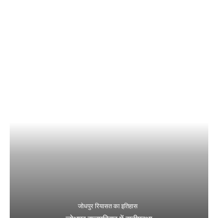
जोधपुर रियासत का इतिहास