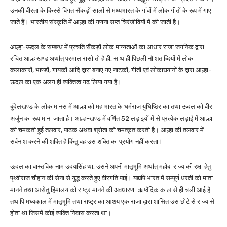
उनकी वीरता के किस्से विगत सैंकड़ों सालों से मध्यभारत के गांवों में लोक गीतों के रूप में गाए
जाते हैं। भारतीय संस्कृति में आल्हा की गणना सप्त चिरंजीवियों में की जाती है।
आल्हा-ऊदल के सम्बन्ध में प्रचति सैंकड़ों लोक मान्यताओं का आधार राजा जगनिक द्वारा
रचित आल्ह खण्ड अर्थात् परमाल रासो तो है ही, साथ ही पिछली नौ शताब्दियों में लोक
कलाकारों, भाण्डों, गायकों आदि द्वारा बनाए गए नाटकों, गीतों एवं लोकाख्यानों के द्वारा आल्हा-
ऊदल का एक अलग ही व्यक्तित्व गढ़ लिया गया है।
बुंदेलखण्ड के लोक मानस में आल्हा को महाभारत के धर्मराज युधिष्ठिर का तथा ऊदल को वीर
अर्जुन का रूप माना जाता है। आल्ह-खण्ड में वर्णित 52 लड़ाइयों में से प्रत्येक लड़ाई में आल्हा
की चमकती हुई तलवार, पाठक अथवा श्रोता को चमत्कृत करती है। आल्हा की तलवार में
सर्वनाश करने की शक्ति है किंतु वह उस शक्ति का प्रयोग नहीं करता।
ऊदल का वास्तविक नाम उदयसिंह था, उसने अपनी मातृभूमि अर्थात् महोबा राज्य की रक्षा हेतु
पृथ्वीराज चौहान की सेना से युद्ध करते हुए वीरगति पाई। यद्यपि भारत में सम्पूर्ण धरती को माता
मानने तथा आसेतु हिमालय को राष्ट्र मानने की अवधारणा ऋग्वैदिक काल से ही चली आई है
तथापि मध्यकाल में मातृभूमि तथा राष्ट्र का आशय एक राजा द्वारा शासित उस छोटे से राज्य से
होता था जिसमें कोई व्यक्ति निवास करता था।