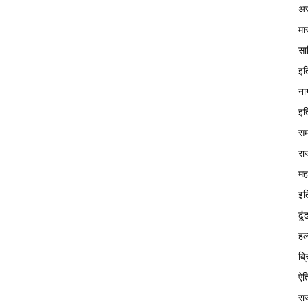
अज
मा
सा
इत
ना
इत
सम
रा
मह
इत
ढूं
हल
ब्
ऐत
रा