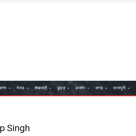
काणा
मेवाड़
शेखावाटी
ढूंढाड़
अजमेर
वागड़
ब्रजभूमि
p Singh