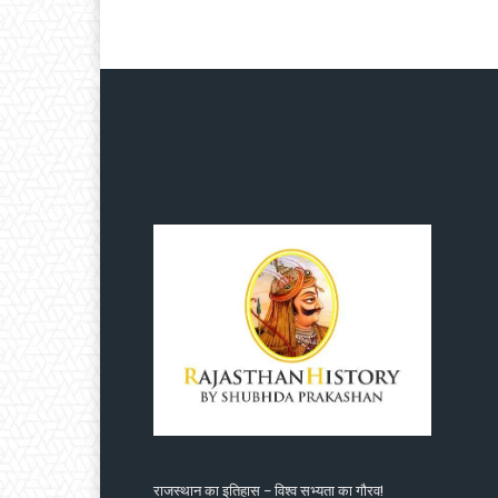
राजस्थान का इतिहास – विश्व सभ्यता का गौरव!