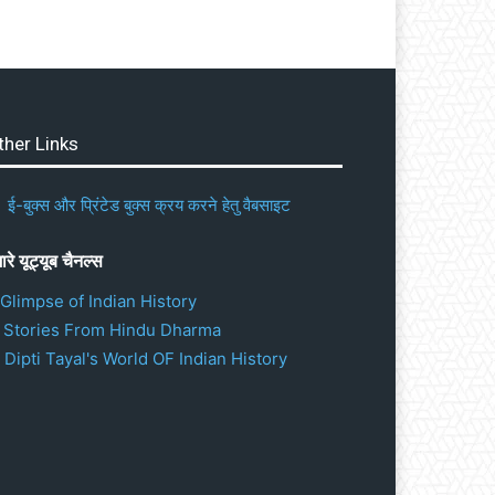
ther Links
ई-बुक्स और प्रिंटेड बुक्स क्रय करने हेतु वैबसाइट
ारे यूट्यूब चैनल्स
 Glimpse of Indian History
. Stories From Hindu Dharma
 Dipti Tayal's World OF Indian History