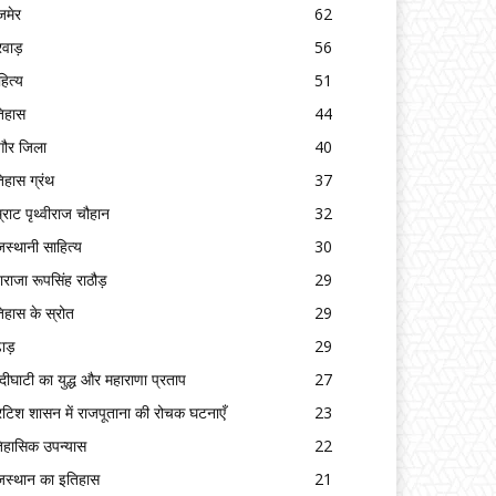
मेर
62
रवाड़
56
हित्य
51
िहास
44
गौर जिला
40
िहास ग्रंथ
37
्राट पृथ्वीराज चौहान
32
जस्थानी साहित्य
30
ाराजा रूपसिंह राठौड़
29
िहास के स्रोत
29
ढाड़
29
्दीघाटी का युद्ध और महाराणा प्रताप
27
रिटिश शासन में राजपूताना की रोचक घटनाएँ
23
िहासिक उपन्यास
22
जस्थान का इतिहास
21