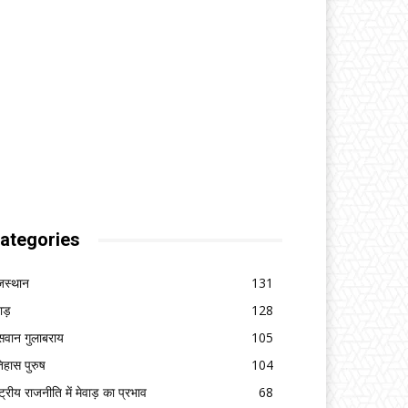
ategories
जस्थान
131
वाड़
128
सवान गुलाबराय
105
िहास पुरुष
104
ष्ट्रीय राजनीति में मेवाड़ का प्रभाव
68