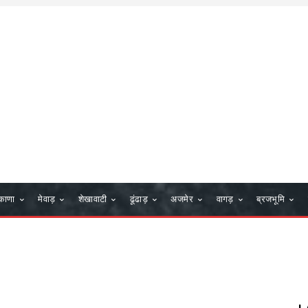
काणा
मेवाड़
शेखावाटी
ढूंढाड़
अजमेर
वागड़
ब्रजभूमि