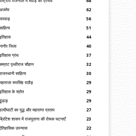
राष्ट्रीय राजनीति में मेवाड़ का प्रभाव
68
अजमेर
62
मारवाड़
56
साहित्य
51
इतिहास
44
नागौर जिला
40
इतिहास ग्रंथ
37
सम्राट पृथ्वीराज चौहान
32
राजस्थानी साहित्य
30
महाराजा रूपसिंह राठौड़
29
इतिहास के स्रोत
29
ढूंढाड़
29
हल्दीघाटी का युद्ध और महाराणा प्रताप
27
ब्रिटिश शासन में राजपूताना की रोचक घटनाएँ
23
ऐतिहासिक उपन्यास
22