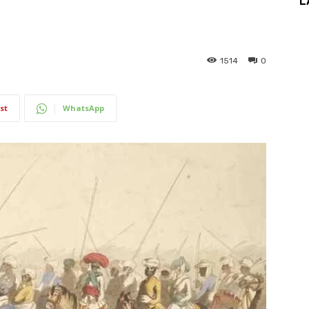
L
1514
0
st
WhatsApp