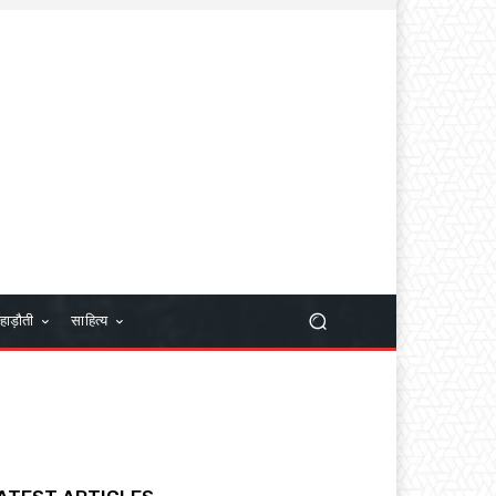
हाड़ौती
साहित्य