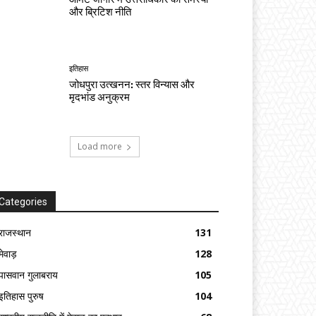
और ब्रिटिश नीति
इतिहास
जोधपुरा उत्खनन: स्तर विन्यास और
मृदभांड अनुक्रम
Load more
Categories
राजस्थान
131
मेवाड़
128
पासवान गुलाबराय
105
इतिहास पुरुष
104