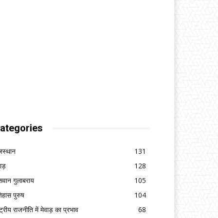
ategories
जस्थान
131
वाड़
128
सवान गुलाबराय
105
िहास पुरुष
104
ष्ट्रीय राजनीति में मेवाड़ का प्रभाव
68