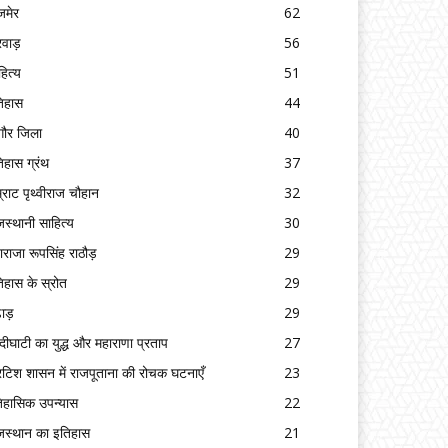
मेर
62
रवाड़
56
हित्य
51
िहास
44
गौर जिला
40
िहास ग्रंथ
37
्राट पृथ्वीराज चौहान
32
जस्थानी साहित्य
30
ाराजा रूपसिंह राठौड़
29
िहास के स्रोत
29
ढाड़
29
्दीघाटी का युद्ध और महाराणा प्रताप
27
रिटिश शासन में राजपूताना की रोचक घटनाएँ
23
िहासिक उपन्यास
22
जस्थान का इतिहास
21