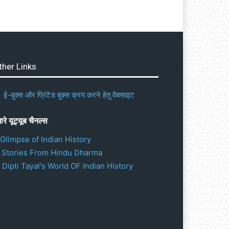
ther Links
ई-बुक्स और प्रिंटेड बुक्स क्रय करने हेतु वैबसाइट
ारे यूट्यूब चैनल्स
 Glimpse of Indian History
. Stories From Hindu Dharma
 Dipti Tayal's World OF Indian History