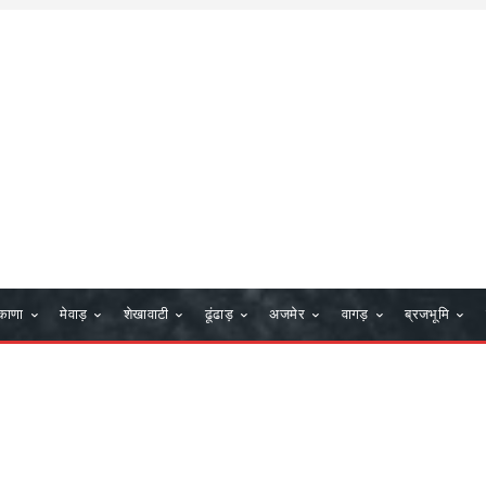
काणा
मेवाड़
शेखावाटी
ढूंढाड़
अजमेर
वागड़
ब्रजभूमि