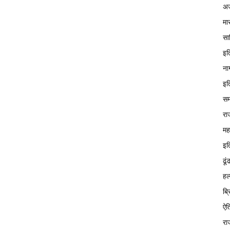
अज
मा
सा
इत
ना
इत
सम
रा
मह
इत
ढूं
हल
ब्
ऐत
रा