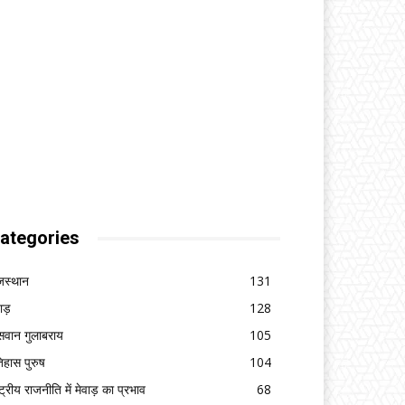
ategories
जस्थान
131
वाड़
128
सवान गुलाबराय
105
िहास पुरुष
104
ष्ट्रीय राजनीति में मेवाड़ का प्रभाव
68