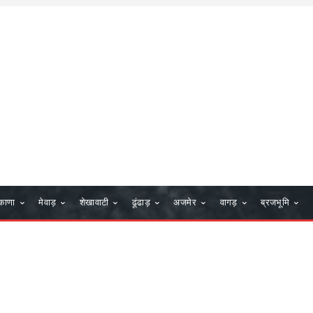
काणा
मेवाड़
शेखावाटी
ढूंढाड़
अजमेर
वागड़
ब्रजभूमि