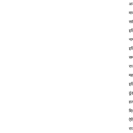
अज
मा
सा
इत
ना
इत
सम
रा
मह
इत
ढूं
हल
ब्
ऐत
रा