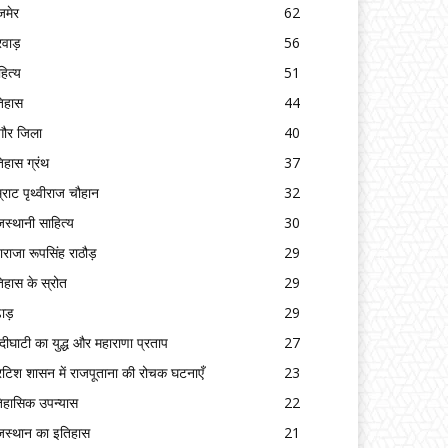
मेर
62
रवाड़
56
हित्य
51
िहास
44
गौर जिला
40
िहास ग्रंथ
37
्राट पृथ्वीराज चौहान
32
जस्थानी साहित्य
30
ाराजा रूपसिंह राठौड़
29
िहास के स्रोत
29
ढाड़
29
्दीघाटी का युद्ध और महाराणा प्रताप
27
रिटिश शासन में राजपूताना की रोचक घटनाएँ
23
िहासिक उपन्यास
22
जस्थान का इतिहास
21