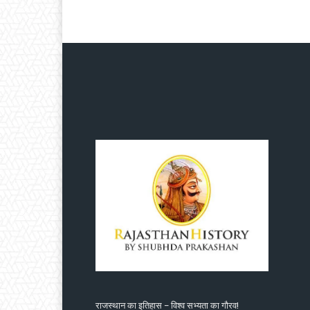
राजस्थान का इतिहास – विश्व सभ्यता का गौरव!