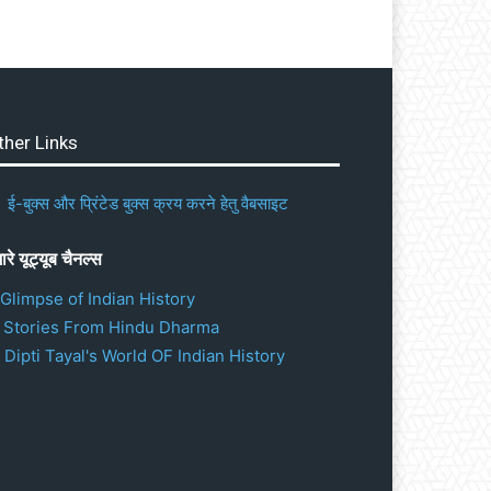
ther Links
ई-बुक्स और प्रिंटेड बुक्स क्रय करने हेतु वैबसाइट
ारे यूट्यूब चैनल्स
 Glimpse of Indian History
. Stories From Hindu Dharma
 Dipti Tayal's World OF Indian History