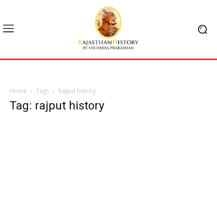
Home
Tags
Rajput history
Tag: rajput history