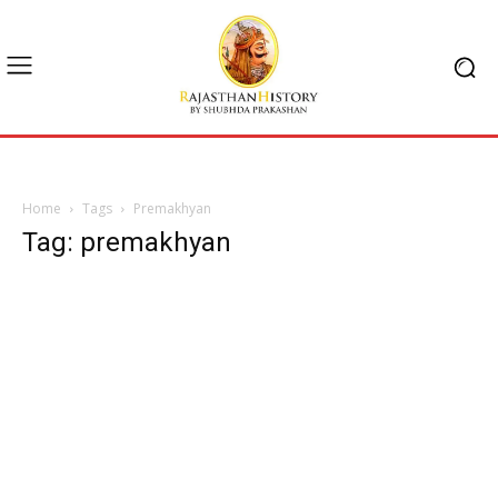
Home
Tags
Premakhyan
Tag: premakhyan