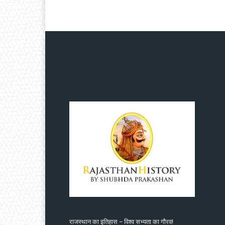
राजस्थान का इतिहास – विश्व सभ्यता का गौरव!