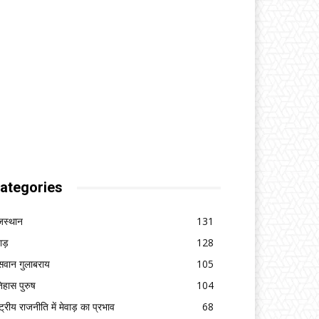
ategories
जस्थान
131
वाड़
128
सवान गुलाबराय
105
िहास पुरुष
104
ष्ट्रीय राजनीति में मेवाड़ का प्रभाव
68