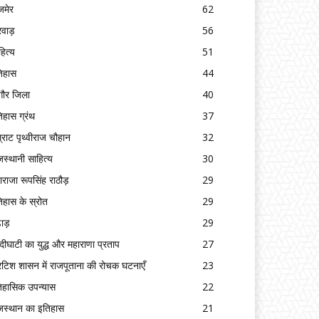
मेर
62
रवाड़
56
हित्य
51
िहास
44
गौर जिला
40
िहास ग्रंथ
37
्राट पृथ्वीराज चौहान
32
जस्थानी साहित्य
30
ाराजा रूपसिंह राठौड़
29
िहास के स्रोत
29
ढाड़
29
्दीघाटी का युद्ध और महाराणा प्रताप
27
रिटिश शासन में राजपूताना की रोचक घटनाएँ
23
िहासिक उपन्यास
22
जस्थान का इतिहास
21