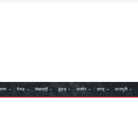
काणा
मेवाड़
शेखावाटी
ढूंढाड़
अजमेर
वागड़
ब्रजभूमि