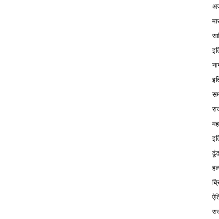
अज
मा
सा
इत
ना
इत
सम
रा
मह
इत
ढूं
हल
ब्
ऐत
रा