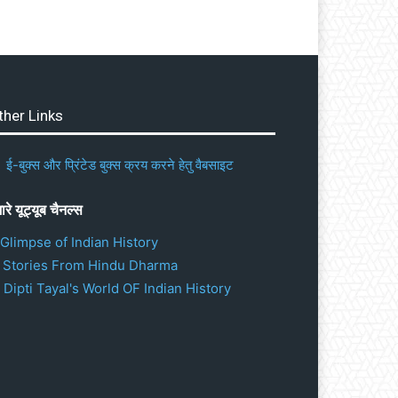
ther Links
ई-बुक्स और प्रिंटेड बुक्स क्रय करने हेतु वैबसाइट
ारे यूट्यूब चैनल्स
 Glimpse of Indian History
. Stories From Hindu Dharma
 Dipti Tayal's World OF Indian History