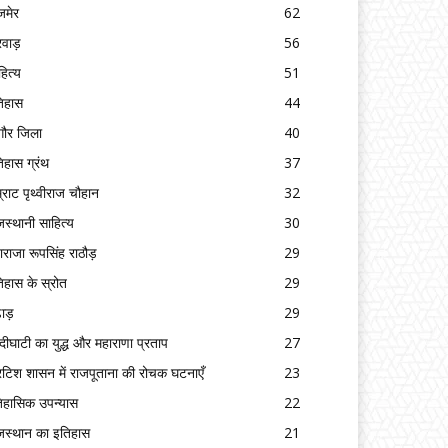
मेर
62
रवाड़
56
हित्य
51
िहास
44
गौर जिला
40
िहास ग्रंथ
37
्राट पृथ्वीराज चौहान
32
जस्थानी साहित्य
30
ाराजा रूपसिंह राठौड़
29
िहास के स्रोत
29
ढाड़
29
्दीघाटी का युद्ध और महाराणा प्रताप
27
रिटिश शासन में राजपूताना की रोचक घटनाएँ
23
िहासिक उपन्यास
22
जस्थान का इतिहास
21