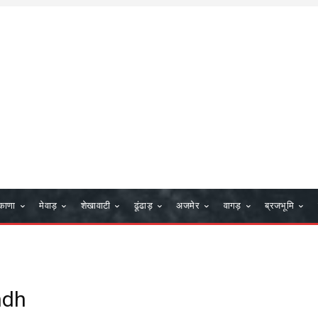
काणा
मेवाड़
शेखावाटी
ढूंढाड़
अजमेर
वागड़
ब्रजभूमि
ndh