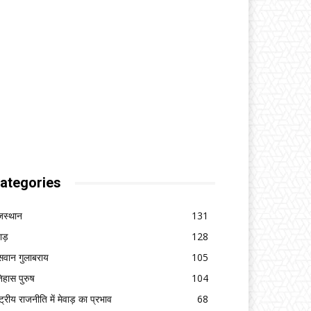
ategories
जस्थान
131
वाड़
128
सवान गुलाबराय
105
िहास पुरुष
104
ष्ट्रीय राजनीति में मेवाड़ का प्रभाव
68