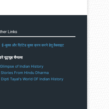
ther Links
ई-बुक्स और प्रिंटेड बुक्स क्रय करने हेतु वैबसाइट
ारे यूट्यूब चैनल्स
 Glimpse of Indian History
. Stories From Hindu Dharma
 Dipti Tayal's World OF Indian History