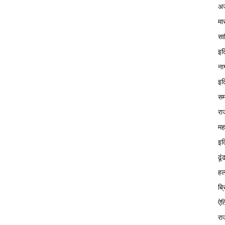
अज
मा
सा
इत
ना
इत
सम
रा
मह
इत
ढूं
हल
ब्
ऐत
रा