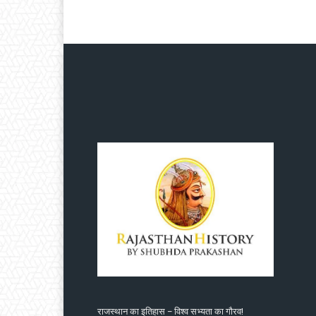
राजस्थान का इतिहास – विश्व सभ्यता का गौरव!