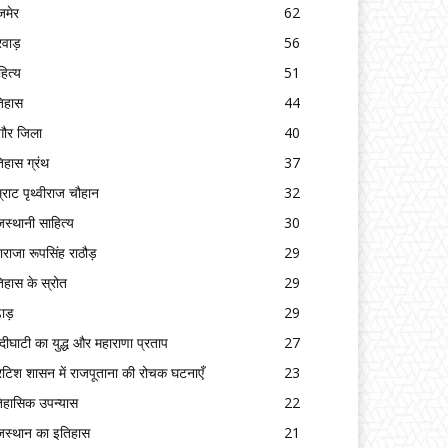
मेर
62
रवाड़
56
हित्य
51
िहास
44
गौर जिला
40
िहास ग्रंथ
37
्राट पृथ्वीराज चौहान
32
जस्थानी साहित्य
30
ाराजा रूपसिंह राठौड़
29
िहास के स्रोत
29
ढाड़
29
्दीघाटी का युद्ध और महाराणा प्रताप
27
रिटिश शासन में राजपूताना की रोचक घटनाएँ
23
िहासिक उपन्यास
22
जस्थान का इतिहास
21