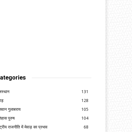
ategories
जस्थान
131
वाड़
128
सवान गुलाबराय
105
िहास पुरुष
104
ष्ट्रीय राजनीति में मेवाड़ का प्रभाव
68