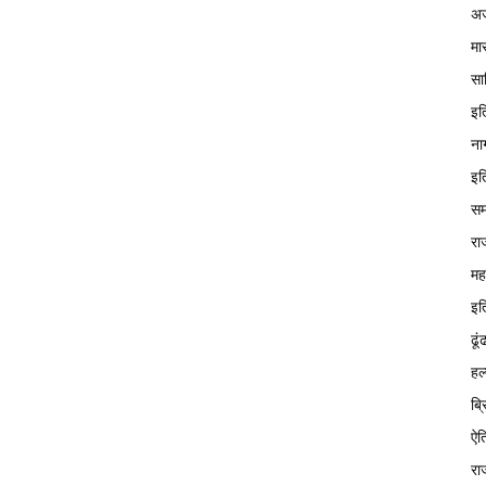
अज
मा
सा
इत
ना
इत
सम
रा
मह
इत
ढूं
हल
ब्
ऐत
रा