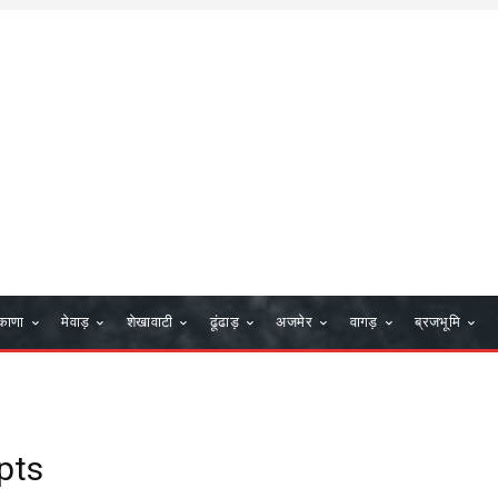
काणा
मेवाड़
शेखावाटी
ढूंढाड़
अजमेर
वागड़
ब्रजभूमि
ipts