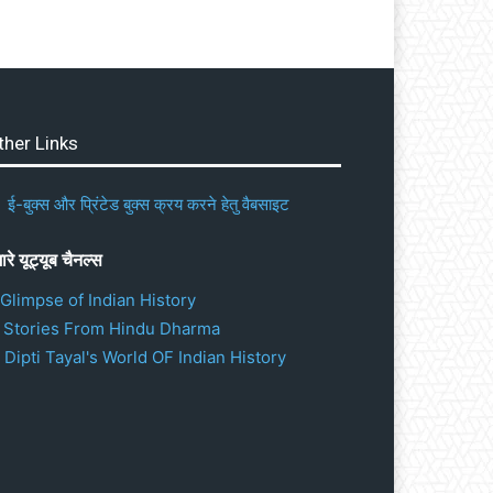
ther Links
ई-बुक्स और प्रिंटेड बुक्स क्रय करने हेतु वैबसाइट
ारे यूट्यूब चैनल्स
 Glimpse of Indian History
. Stories From Hindu Dharma
 Dipti Tayal's World OF Indian History