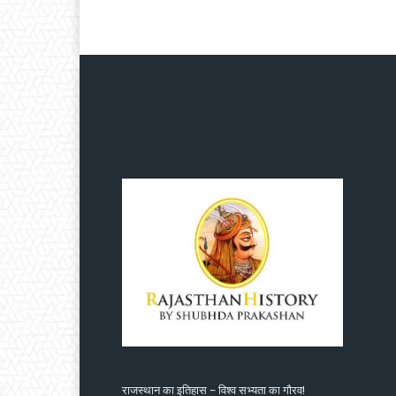
राजस्थान का इतिहास – विश्व सभ्यता का गौरव!