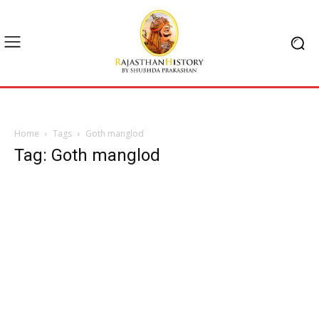
Home
Tags
Goth manglod
Tag: Goth manglod