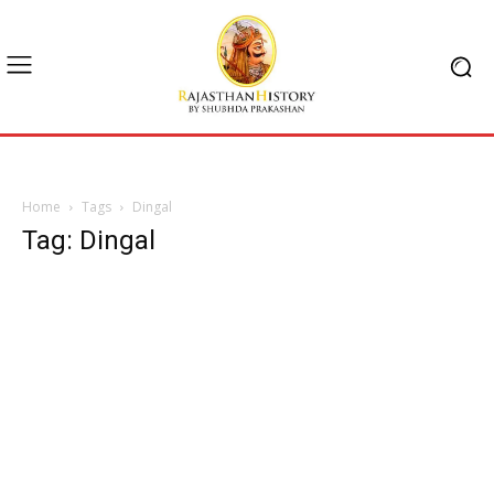
Home
Tags
Dingal
Tag: Dingal