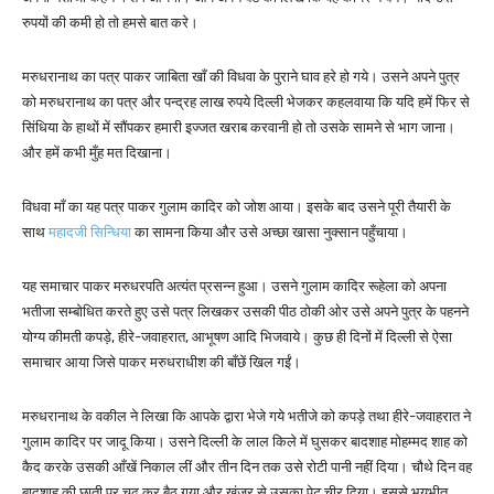
रुपयों की कमी हो तो हमसे बात करे।
मरुधरानाथ का पत्र पाकर जाबिता खाँ की विधवा के पुराने घाव हरे हो गये। उसने अपने पुत्र
को मरुधरानाथ का पत्र और पन्द्रह लाख रुपये दिल्ली भेजकर कहलवाया कि यदि हमें फिर से
सिंधिया के हाथों में सौंपकर हमारी इज्जत खराब करवानी हो तो उसके सामने से भाग जाना।
और हमें कभी मुँह मत दिखाना।
विधवा माँ का यह पत्र पाकर गुलाम कादिर को जोश आया। इसके बाद उसने पूरी तैयारी के
साथ
महादजी सिन्धिया
का सामना किया और उसे अच्छा खासा नुक्सान पहुँचाया।
यह समाचार पाकर मरुधरपति अत्यंत प्रसन्न हुआ। उसने गुलाम कादिर रूहेला को अपना
भतीजा सम्बोधित करते हुए उसे पत्र लिखकर उसकी पीठ ठोकी ओर उसे अपने पुत्र के पहनने
योग्य कीमती कपड़े, हीरे-जवाहरात, आभूषण आदि भिजवाये। कुछ ही दिनों में दिल्ली से ऐसा
समाचार आया जिसे पाकर मरुधराधीश की बाँछें खिल गईं।
मरुधरानाथ के वकील ने लिखा कि आपके द्वारा भेजे गये भतीजे को कपड़े तथा हीरे-जवाहरात ने
गुलाम कादिर पर जादू किया। उसने दिल्ली के लाल किले में घुसकर बादशाह मोहम्मद शाह को
कैद करके उसकी आँखें निकाल लीं और तीन दिन तक उसे रोटी पानी नहीं दिया। चौथे दिन वह
बादशाह की छाती पर चढ़ कर बैठ गया और खंजर से उसका पेट चीर दिया। इससे भयभीत