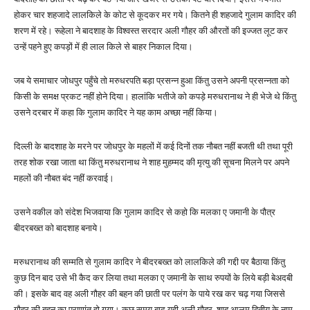
होकर चार शहजादे लालकिले के कोट से कूदकर मर गये। कितने ही शहजादे गुलाम कादिर की
शरण में रहे। रूहेला ने बादशाह के विश्वस्त सरदार अली गौहर की औरतों की इज्जत लूट कर
उन्हें पहने हुए कपड़ों में ही लाल किले से बाहर निकाल दिया।
जब ये समाचार जोधपुर पहुँचे तो मरुधरपति बड़ा प्रसन्न हुआ किंतु उसने अपनी प्रसन्नता को
किसी के समक्ष प्रकट नहीं होने दिया। हालांकि भतीजे को कपड़े मरुधरानाथ ने ही भेजे थे किंतु
उसने दरबार में कहा कि गुलाम कादिर ने यह काम अच्छा नहीं किया।
दिल्ली के बादशाह के मरने पर जोधपुर के महलों में कई दिनों तक नौबत नहीं बजती थी तथा पूरी
तरह शोक रखा जाता था किंतु मरुधरानाथ ने शाह मुहम्मद की मृत्यु की सूचना मिलने पर अपने
महलों की नौबत बंद नहीं करवाई।
उसने वकील को संदेश भिजवाया कि गुलाम कादिर से कहो कि मलका ए जमानी के पौत्र
बीदरबख्त को बादशाह बनाये।
मरुधरानाथ की सम्मति से गुलाम कादिर ने बीदरबख्त को लालकिले की गद्दी पर बैठाया किंतु
कुछ दिन बाद उसे भी कैद कर लिया तथा मलका ए जमानी के साथ रुपयों के लिये बड़ी बेअदबी
की। इसके बाद वह अली गौहर की बहन की छाती पर पलंग के पाये रख कर चढ़ गया जिससे
गौहर की बहन का प्राणांत हो गया। कुछ समय बाद यही अली गौहर, शाह आलम द्वितीय के नाम