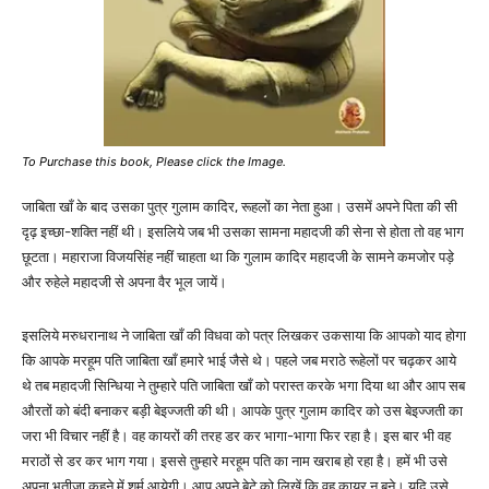
To Purchase this book, Please click the Image.
जाबिता खाँ के बाद उसका पुत्र गुलाम कादिर, रूहलों का नेता हुआ। उसमें अपने पिता की सी
दृढ़ इच्छा-शक्ति नहीं थी। इसलिये जब भी उसका सामना महादजी की सेना से होता तो वह भाग
छूटता। महाराजा विजयसिंह नहीं चाहता था कि गुलाम कादिर महादजी के सामने कमजोर पड़े
और रुहेले महादजी से अपना वैर भूल जायें।
इसलिये मरुधरानाथ ने जाबिता खाँ की विधवा को पत्र लिखकर उकसाया कि आपको याद होगा
कि आपके मरहूम पति जाबिता खाँ हमारे भाई जैसे थे। पहले जब मराठे रूहेलों पर चढ़कर आये
थे तब महादजी सिन्धिया ने तुम्हारे पति जाबिता खाँ को परास्त करके भगा दिया था और आप सब
औरतों को बंदी बनाकर बड़ी बेइज्जती की थी। आपके पुत्र गुलाम कादिर को उस बेइज्जती का
जरा भी विचार नहीं है। वह कायरों की तरह डर कर भागा-भागा फिर रहा है। इस बार भी वह
मराठों से डर कर भाग गया। इससे तुम्हारे मरहूम पति का नाम खराब हो रहा है। हमें भी उसे
अपना भतीजा कहने में शर्म आयेगी। आप अपने बेटे को लिखें कि वह कायर न बने। यदि उसे