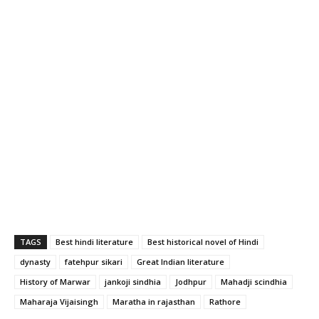
TAGS
Best hindi literature
Best historical novel of Hindi
dynasty
fatehpur sikari
Great Indian literature
History of Marwar
jankoji sindhia
Jodhpur
Mahadji scindhia
Maharaja Vijaisingh
Maratha in rajasthan
Rathore