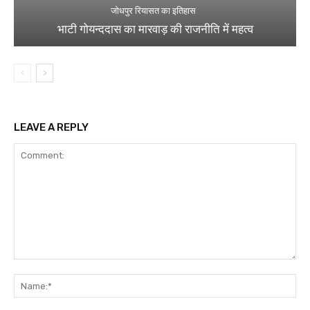
जोधपुर रियासत का इतिहास
भाटी गोयन्ददास का मारवाड़ की राजनीति में महत्व
LEAVE A REPLY
Comment:
Na