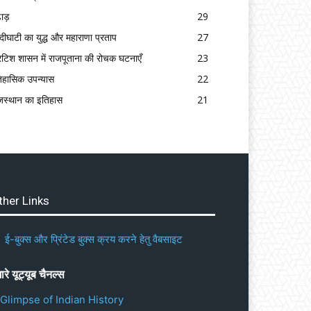
ढाड़
29
्दीघाटी का युद्ध और महाराणा प्रताप
27
रिटिश शासन में राजपूताना की रोचक घटनाएँ
23
िहासिक उपन्यास
22
जस्थान का इतिहास
21
ther Links
ई-बुक्स और प्रिंटेड बुक्स क्रय करने हेतु वैबसाइट
ारे यूट्यूब चैनल्स
 Glimpse of Indian History