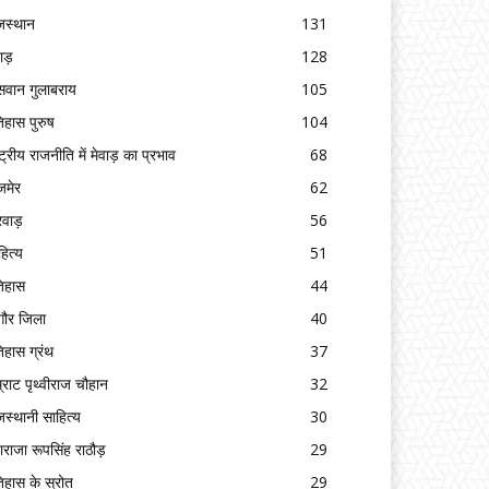
जस्थान
131
वाड़
128
सवान गुलाबराय
105
िहास पुरुष
104
ष्ट्रीय राजनीति में मेवाड़ का प्रभाव
68
मेर
62
रवाड़
56
हित्य
51
िहास
44
गौर जिला
40
िहास ग्रंथ
37
्राट पृथ्वीराज चौहान
32
जस्थानी साहित्य
30
ाराजा रूपसिंह राठौड़
29
िहास के स्रोत
29