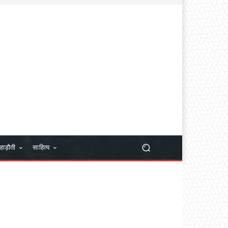
हाड़ौती
साहित्य