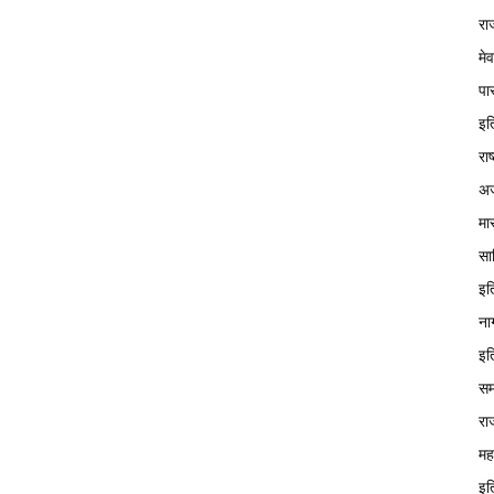
रा
मे
पा
इत
रा
अज
मा
सा
इत
ना
इत
सम
रा
मह
इत