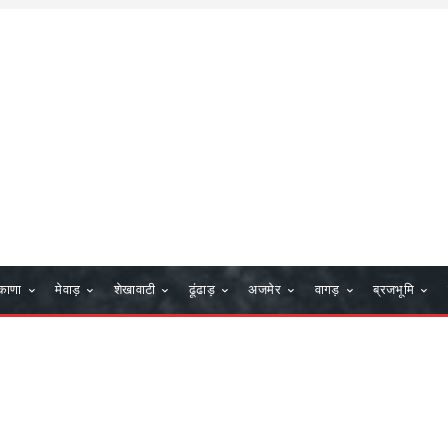
काणा
मेवाड़
शेखावाटी
ढूंढाड़
अजमेर
वागड़
ब्रजभूमि