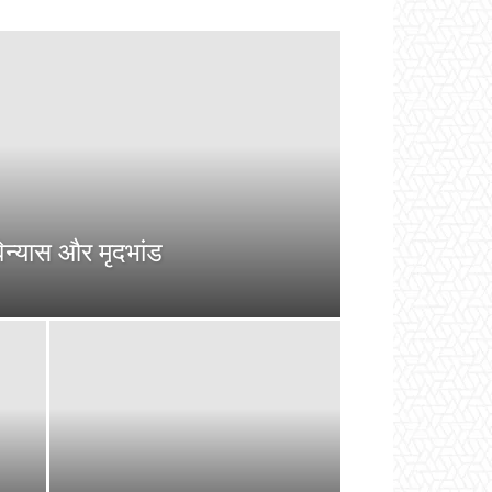
िन्यास और मृदभांड