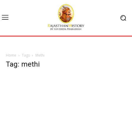
Home
Tags
Methi
Tag: methi