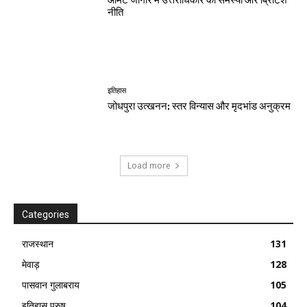
नीति
इतिहास
जोधपुरा उत्खनन: स्तर विन्यास और मृदभांड अनुक्रम
Load more
Categories
राजस्थान
131
मेवाड़
128
पासवान गुलाबराय
105
इतिहास पुरुष
104