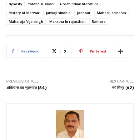
dynasty
fatehpur sikari
Great Indian literature
History of Marwar
jankoji sindhia
Jodhpur
Mahadji scindhia
Maharaja Vijaisingh
Maratha in rajasthan
Rathore
Facebook
X
Pinterest
PREVIOUS ARTICLE
NEXT ARTICLE
अविश्वास का सूत्रपात (64)
नये मित्र (62)