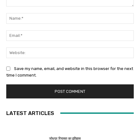
Comment:
Na
Ema
Web
Save my name, email, and website in this browser for the next
time I comment.
LATEST ARTICLES
जोधपुर रियासत का इतिहास