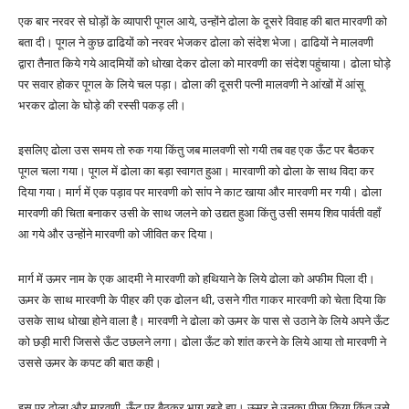
एक बार नरवर से घोड़ों के व्यापारी पूगल आये, उन्होंने ढोला के दूसरे विवाह की बात मारवणी को
बता दी। पूगल ने कुछ ढाढियों को नरवर भेजकर ढोला को संदेश भेजा। ढाढियों ने मालवणी
द्वारा तैनात किये गये आदमियों को धोखा देकर ढोला को मारवणी का संदेश पहुंचाया। ढोला घोड़े
पर सवार होकर पूगल के लिये चल पड़ा। ढोला की दूसरी पत्नी मालवणी ने आंखों में आंसू
भरकर ढोला के घोड़े की रस्सी पकड़ ली।
इसलिए ढोला उस समय तो रुक गया किंतु जब मालवणी सो गयी तब वह एक ऊँट पर बैठकर
पूगल चला गया। पूगल में ढोला का बड़ा स्वागत हुआ। मारवाणी को ढोला के साथ विदा कर
दिया गया। मार्ग में एक पड़ाव पर मारवणी को सांप ने काट खाया और मारवणी मर गयी। ढोला
मारवणी की चिता बनाकर उसी के साथ जलने को उद्यत हुआ किंतु उसी समय शिव पार्वती वहाँ
आ गये और उन्होंने मारवणी को जीवित कर दिया।
मार्ग में ऊमर नाम के एक आदमी ने मारवणी को हथियाने के लिये ढोला को अफीम पिला दी।
ऊमर के साथ मारवणी के पीहर की एक ढोलन थी, उसने गीत गाकर मारवणी को चेता दिया कि
उसके साथ धोखा होने वाला है। मारवणी ने ढोला को ऊमर के पास से उठाने के लिये अपने ऊँट
को छड़ी मारी जिससे ऊँट उछलने लगा। ढोला ऊँट को शांत करने के लिये आया तो मारवणी ने
उससे ऊमर के कपट की बात कही।
इस पर ढोला और मारवणी, ऊँट पर बैठकर भाग खड़े हुए। ऊमर ने उनका पीछा किया किंतु उसे