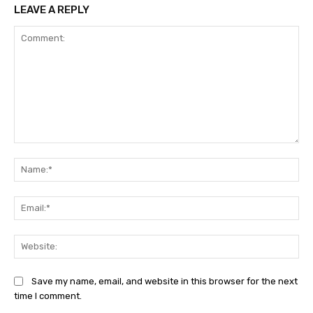
LEAVE A REPLY
Comment:
Na
Ema
Web
Save my name, email, and website in this browser for the next
time I comment.