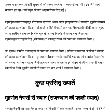
उसके पास गलत एवं सही सूचनाओं को अलग करने योग्य सामग्री नहीं थी। इसलिये आगे
चलकर इस ग्रंथ की बहुत सी बातें अप्रमाणिक सिद्ध हुईं।
महामहोपध्याय रायबहादुर गौरीशंकर हीराचंद ओझा पहले इतिहासकार थे जिन्होंने मुहणोत नैणसी
की ख्यात का संपादन किया। ओझाजी ने हिंदी में पहली बार ‘भारतीय प्राचीन लिपि माला’ ग्रंथ
का शास्त्रीय लेखन कर गिनीज बुक ऑफ वर्ल्ड रिकॉर्ड में अपना नाम लिखवाया।
महाराजकुमार रघुवीरसिंह (सीतामऊ) ने जोधपुर राज्य की ख्यात का सम्पादन किया।
डॉ. दशरथ शर्मा ने दयालदास री ख्यात का संपादन किया। पण्डित रामकरण आसोपा ने नैणसी
की ख्यात का संपादन किया। पुरातत्व सर्वेक्षण भारत के महानिदेशक सर जॉन मार्शल ने आसोपा
की गणना प्राचीन भारतीय लिपि पढ़ने वाले भारत के प्रथम छः विद्वानों में की थी। बदरीप्रसाद
साकरिया ने भी मुहणोत नैणसी री ख्यात का चार भागों में सम्पादन किया।
कुछ प्रसिद्व ख्यातें
मुहणोत नैणसी री ख्यात (राजस्थान की पहली ख्यात)
मुहणोत नैणसी को मुहता नैणसी तथा मूथा नैणसी भी कहा जाता है। इनका जन्म वि.सं. 1667 में