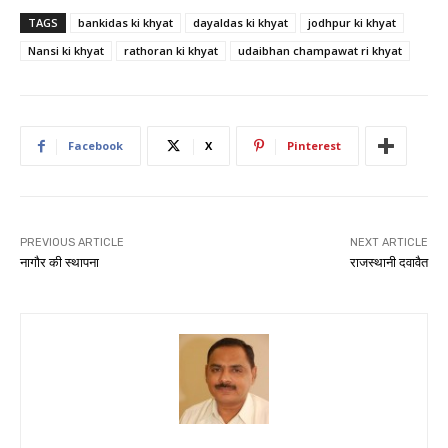
TAGS
bankidas ki khyat
dayaldas ki khyat
jodhpur ki khyat
Nansi ki khyat
rathoran ki khyat
udaibhan champawat ri khyat
Facebook
X
Pinterest
PREVIOUS ARTICLE
NEXT ARTICLE
नागौर की स्थापना
राजस्थानी दवावैत