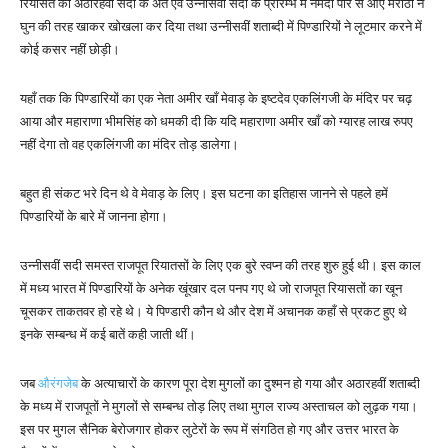
रियासत को अठारहवीं सदी के अंत एवं उन्नीसवीं सदी के प्रारम्भ में नर्मदा पार से आए मराठों ने
घुन की तरह खाकर खोखला कर दिया तथा उन्नीसवीं शताब्दी में पिण्डारियों ने लूटमार करने में
कोई कसर नहीं छोड़ी।
यहाँ तक कि पिण्डारियों का एक नेता अमीर खाँ मेवाड़ के इष्टदेव एकलिंगजी के मंदिर पर चढ़
आया और महाराणा भीमसिंह को धमकी दी कि यदि महाराणा अमीर खाँ को ग्यारह लाख रुपए
नहीं देगा तो वह एकलिंगजी का मंदिर तोड़ डालेगा।
बहुत ही संकट भरे दिन थे वे मेवाड़ के लिए। इस घटना का इतिहास जानने से पहले हमें
पिण्डारियों के बारे में जानना होगा।
उन्नीसवीं सदी समस्त राजपूत रियातसों के लिए एक बुरे स्वप्न की तरह शुरु हुई थी। इस काल
में मध्य भारत में पिण्डारियों के अनेक खूंखार दल पनप गए थे जो राजपूत रियासतों का खून
चूसकर ताकतवर हो रहे थे। ये पिण्डारी कौन थे और देश में अचानक कहाँ से प्रकट हुए थे
इनके सम्बन्ध में कई बातें कही जाती थीं।
जब
औरंगजेब
के अत्याचारों के कारण पूरा देश मुगलों का दुश्मन हो गया और अठारहवीं शताब्दी
के मध्य में राजपूतों ने मुगलों से सम्बन्ध तोड़ लिए तथा मुगल राज्य अस्ताचल को लुढ़क गया।
इस पर मुगल सैनिक बेरोजगार होकर लुटेरों के रूप में संगठित हो गए और उत्तर भारत के