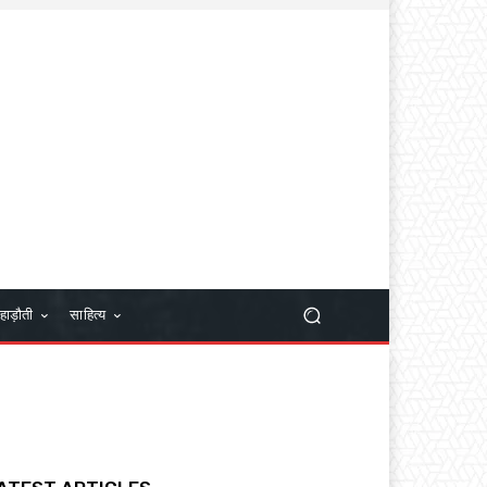
हाड़ौती
साहित्य