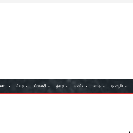
काणा
मेवाड़
शेखावाटी
ढूंढाड़
अजमेर
वागड़
ब्रजभूमि