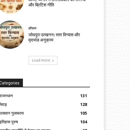
और ब्रिटिश नीति
इतिहास
जोधपुरा उत्खनन: स्तर विन्यास और
मृदभांड अनुक्रम
Load more
Categories
राजस्थान
131
मेवाड़
128
पासवान गुलाबराय
105
इतिहास पुरुष
104