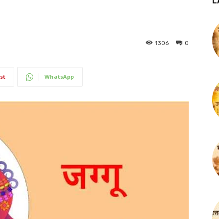
L
1306
0
st
WhatsApp