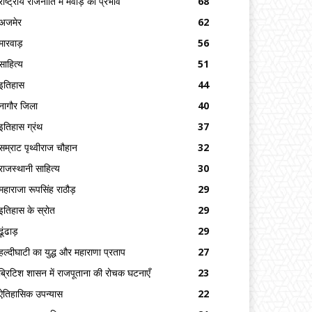
राष्ट्रीय राजनीति में मेवाड़ का प्रभाव
68
अजमेर
62
मारवाड़
56
साहित्य
51
इतिहास
44
नागौर जिला
40
इतिहास ग्रंथ
37
सम्राट पृथ्वीराज चौहान
32
राजस्थानी साहित्य
30
महाराजा रूपसिंह राठौड़
29
इतिहास के स्रोत
29
ढूंढाड़
29
हल्दीघाटी का युद्ध और महाराणा प्रताप
27
ब्रिटिश शासन में राजपूताना की रोचक घटनाएँ
23
ऐतिहासिक उपन्यास
22