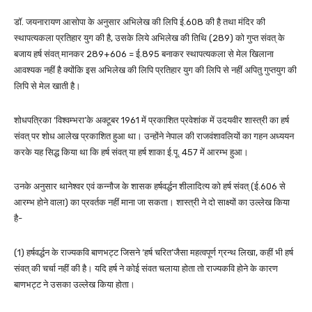
डॉ. जयनारायण आसोपा के अनुसार अभिलेख की लिपि ई.608 की है तथा मंदिर की
स्थापत्यकला प्रतिहार युग की है, उसके लिये अभिलेख की तिथि (289) को गुप्त संवत् के
बजाय हर्ष संवत् मानकर 289+606 = ई.895 बनाकर स्थापत्यकला से मेल खिलाना
आवश्यक नहीं है क्योंकि इस अभिलेख की लिपि प्रतिहार युग की लिपि से नहीं अपितु गुप्तयुग की
लिपि से मेल खाती है।
शोधपत्रिका ‘विश्वम्भरा’के अक्टूबर 1961 में प्रकाशित प्रवेशांक में उदयवीर शास्त्री का हर्ष
संवत् पर शोध आलेख प्रकाशित हुआ था। उन्होंने नेपाल की राजवंशावलियों का गहन अध्ययन
करके यह सिद्ध किया था कि हर्ष संवत् या हर्ष शाका ई.पू. 457 में आरम्भ हुआ।
उनके अनुसार थानेश्वर एवं कन्नौज के शासक हर्षवर्द्धन शीलादित्य को हर्ष संवत् (ई.606 से
आरम्भ होने वाला) का प्रवर्तक नहीं माना जा सकता। शास्त्री ने दो साक्ष्यों का उल्लेख किया
है-
(1) हर्षवर्द्धन के राज्यकवि बाणभट्ट जिसने ‘हर्ष चरित’जैसा महत्वपूर्ण ग्रन्थ लिखा, कहीं भी हर्ष
संवत् की चर्चा नहीं की है। यदि हर्ष ने कोई संवत चलाया होता तो राज्यकवि होने के कारण
बाणभट्ट ने उसका उल्लेख किया होता।