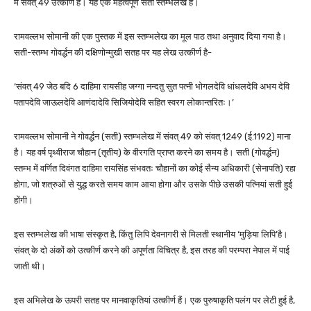
में संवत् 49 उत्कीर्ण है। यह एक महत्वपूर्ण सती स्तम्भलेख है।
रामवल्लभ सोमानी की एक पुस्तक में इस स्तम्भलेख का मूल पाठ तथा अनुवाद दिया गया है।
सती-स्तम्भ गोवर्द्धन की दक्षिणोन्मुखी सतह पर यह लेख उत्कीर्ण है-
‘संवत् 49 जेठ बदि 6 दाहिमा रायसीह जग्गा नन्दतु सुत पत्नी भोगलदेवि धांधलदेवि अभय देवि
पतापदेवि जाऊलदेवि आणंदादेवि सिजियोदेवि सहित स्वरग लोकान्तरितः।’
रामवल्लभ सोमानी ने गोवर्द्धन (सती) स्तम्भलेख में संवत् 49 को संवत् 1249 (ई.1192) माना
है। यह वर्ष पृथ्वीराज चौहान (तृतीय) के वीरगति प्राप्त करने का समय है। सती (गोवर्द्धन)
स्तम्भ में वर्णित दिवंगत दाहिमा रायसिंह संभवतः चौहानों का कोई सैन्य अधिकारी (सेनापति) रहा
होगा, जो शत्रुओं से युद्ध करते समय काम आया होगा और उसके पीछे उसकी पत्नियां सती हुई
होंगी।
इस स्तम्भलेख की भाषा संस्कृत है, किंतु लिपि देवनागरी से मिलती स्थानीय ‘मुड़िया लिपि’है।
संवत् के दो अंकों को उत्कीर्ण करने की अपूर्णता विचित्र है, इस तरह की परम्परा नेपाल में पाई
जाती थी।
इस अभिलेख के ऊपरी सतह पर मानवाकृतियां उत्कीर्ण हैं। एक पुरुषाकृति पलंग पर लेटी हुई है,