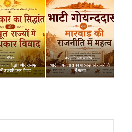
इतिहास
जोधपुर रियासत का इतिहास
कार का सिद्धांत और राजपूत
भाटी गोयन्ददास का मारवाड़ की राजनीति
ं में उत्तराधिकार विवाद
में महत्व