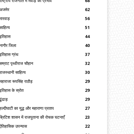
राष्ट्रीय राजनीति में मेवाड़ का प्रभाव
68
अजमेर
62
मारवाड़
56
साहित्य
51
इतिहास
44
नागौर जिला
40
इतिहास ग्रंथ
37
सम्राट पृथ्वीराज चौहान
32
राजस्थानी साहित्य
30
महाराजा रूपसिंह राठौड़
29
इतिहास के स्रोत
29
ढूंढाड़
29
हल्दीघाटी का युद्ध और महाराणा प्रताप
27
ब्रिटिश शासन में राजपूताना की रोचक घटनाएँ
23
ऐतिहासिक उपन्यास
22