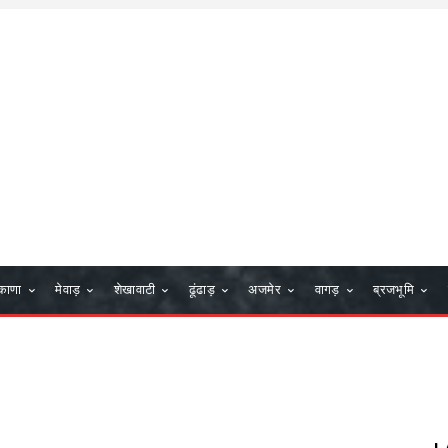
काणा
मेवाड़
शेखावाटी
ढूंढाड़
अजमेर
वागड़
ब्रजभूमि