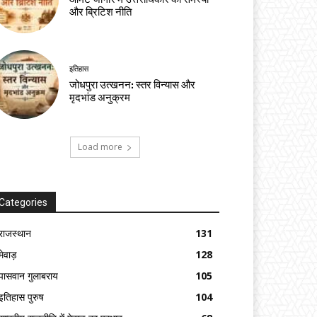
और ब्रिटिश नीति
इतिहास
जोधपुरा उत्खनन: स्तर विन्यास और
मृदभांड अनुक्रम
Load more
Categories
राजस्थान
131
मेवाड़
128
पासवान गुलाबराय
105
इतिहास पुरुष
104