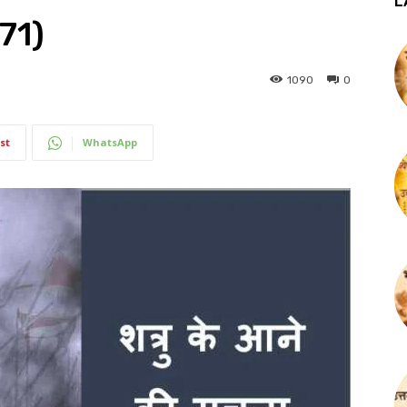
L
(71)
1090
0
st
WhatsApp